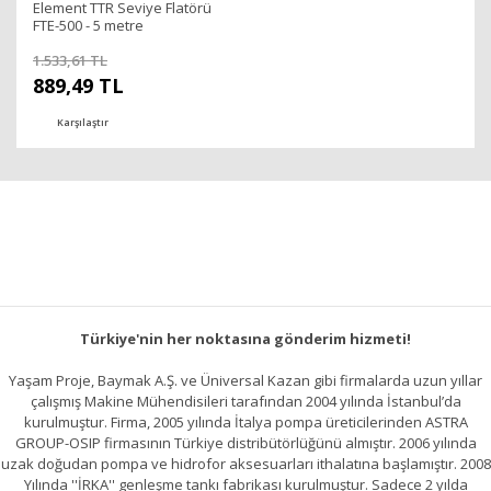
Element TTR Seviye Flatörü
FTE-500 - 5 metre
1.533,61 TL
889,49 TL
Karşılaştır
Türkiye'nin her noktasına gönderim hizmeti!
Yaşam Proje, Baymak A.Ş. ve Üniversal Kazan gibi firmalarda uzun yıllar
çalışmış Makine Mühendisileri tarafından 2004 yılında İstanbul’da
kurulmuştur. Firma, 2005 yılında İtalya pompa üreticilerinden ASTRA
GROUP-OSIP firmasının Türkiye distribütörlüğünü almıştır. 2006 yılında
uzak doğudan pompa ve hidrofor aksesuarları ithalatına başlamıştır. 2008
Yılında ''İRKA'' genleşme tankı fabrikası kurulmuştur. Sadece 2 yılda