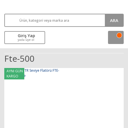
ARA
Giriş Yap
yada üye ol
Fte-500
AYNI GÜN
KARGO