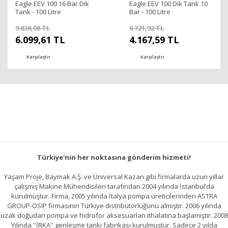
Eagle EEV 100 16 Bar Dik
Eagle EEV 100 Dik Tank 10
Tank - 100 Litre
Bar - 100 Litre
9.838,08 TL
6.721,92 TL
6.099,61 TL
4.167,59 TL
Karşılaştır
Karşılaştır
Türkiye'nin her noktasına gönderim hizmeti!
Yaşam Proje, Baymak A.Ş. ve Üniversal Kazan gibi firmalarda uzun yıllar
çalışmış Makine Mühendisileri tarafından 2004 yılında İstanbul’da
kurulmuştur. Firma, 2005 yılında İtalya pompa üreticilerinden ASTRA
GROUP-OSIP firmasının Türkiye distribütörlüğünü almıştır. 2006 yılında
uzak doğudan pompa ve hidrofor aksesuarları ithalatına başlamıştır. 2008
Yılında ''İRKA'' genleşme tankı fabrikası kurulmuştur. Sadece 2 yılda