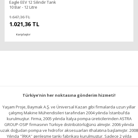
Eagle EEV 12 Silindir Tank
10 Bar - 12 Litre
1.647,36 TL
1.021,36 TL
Karşılaştır
Türkiye'nin her noktasına gönderim hizmeti!
Yaşam Proje, Baymak A.Ş. ve Üniversal Kazan gibi firmalarda uzun yıllar
çalışmış Makine Mühendisileri tarafından 2004 yılında İstanbul’da
kurulmuştur. Firma, 2005 yılında İtalya pompa üreticilerinden ASTRA
GROUP-OSIP firmasının Türkiye distribütörlüğünü almıştır. 2006 yılında
uzak doğudan pompa ve hidrofor aksesuarları ithalatına başlamıştır. 2008
Yılında ''İRKA'' genleşme tankı fabrikası kurulmuştur. Sadece 2 yılda