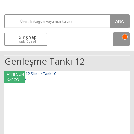
ARA
Giriş Yap
yada üye ol
Genleşme Tankı 12
AYNI GÜN
KARGO