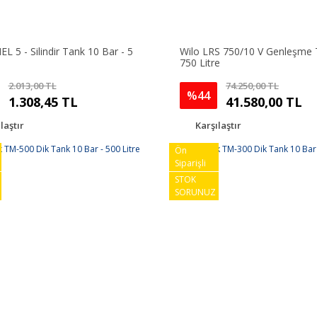
 5 - Silindir Tank 10 Bar - 5
Wilo LRS 750/10 V Genleşme T
750 Litre
2.013,00 TL
74.250,00 TL
%44
1.308,45 TL
41.580,00 TL
laştır
Karşılaştır
Ön
Siparişli
STOK
SORUNUZ