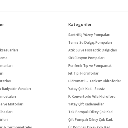
er
Kategoriler
Santrifüj Yüzey Pompaları
Temiz Su Dalgıç Pompaları
ksesuarları
Atık Su ve Fosseptik Dalgıçları
zeme
Sirkülasyon Pompaları
pmanları
Periferik Tip ve Pompamat
eri
Jet Tipi Hidroforlar
tatları
Hidromatlı – Tanksız Hidroforlar
 Radyatör Vanaları
Yatay Çok Kad.- Sessiz
rmostaları
F. Konvertörlü Villa Hidroforu
na ve Motorları
Yatay Çift Kademeliler
ihazları
Tek Pompalı Dikey Çok Kad.
örleri
Çift Pompalı Dikey Çok Kad.
ar & Termometreler
Üç Pompalı Dikey Çok Kad.