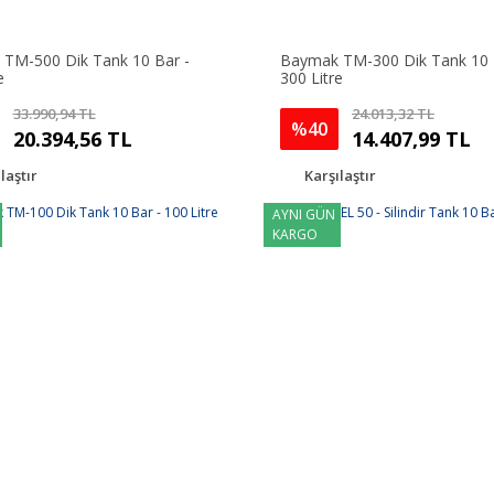
TM-500 Dik Tank 10 Bar -
Baymak TM-300 Dik Tank 10 
e
300 Litre
33.990,94 TL
24.013,32 TL
%40
20.394,56 TL
14.407,99 TL
laştır
Karşılaştır
AYNI GÜN
KARGO