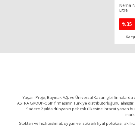
Nema NEL
Litre
%35
Karşı
Yaşam Proje, Baymak A.Ş. ve Üniversal Kazan gibi firmalarda uz
ASTRA GROUP-OSIP firmasının Türkiye distribütörlüğünü almıştır. 
Sadece 2 yılda dünyanın pek çok ülkesine ihracat yapan bu fa
marka
Stoktan ve hızlı teslimat, uygun ve istikrarlı fiyat politikası, a