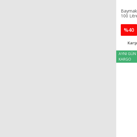
Baymak 
100 Litr
%40
Karşı
AYNI GÜN
KARGO