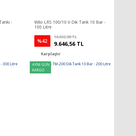
ankı -
Wilo LRS 100/10 V Dik Tank 10 Bar -
100 Litre
16.632,00 TL
%42
9.646,56 TL
Karşılaştır
AYNI GÜN
KARGO