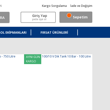
ri
Kargo Sorgulama
İade ve Değişim
Giriş Yap
Sepetim
RA
yada üye ol
OL EKIPMANLARI
FIRSAT ÜRÜNLERI
AYNI GÜN
KARGO