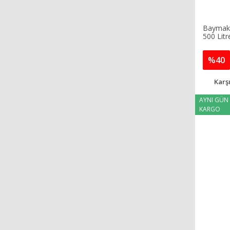
Baymak 
500 Litr
%40
Karşı
AYNI GÜN
KARGO