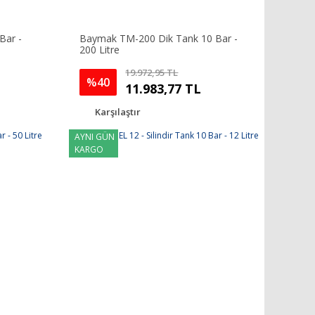
Bar -
Baymak TM-200 Dik Tank 10 Bar -
200 Litre
19.972,95 TL
%40
11.983,77 TL
Karşılaştır
AYNI GÜN
KARGO