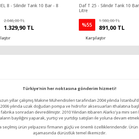
 8 - Silindir Tank 10 Bar - 8
Daf T 25 - Silindir Tank 10 Bar
Litre
2.046,00 TL
1.980,00 TL
%55
1.329,90 TL
891,00 TL
laştır
Karşılaştır
Türkiye'nin her noktasına gönderim hizmeti!
un yıllar çalışmış Makine Mühendisileri tarafından 2004 yılında İstanbul’d
2006 yılında uzak doğudan pompa ve hidrofor aksesuarları ithalatına başlamı
brika sonradan devredilmiştir. 2010 Yılından itibaren Alarko'ya mini seri h
ların bayiliğini yaparak, yurtiçi ve yurtdışı satışları ile yoluna devam etmek
kıllıca seçilmiş ürün yelpazesi firmanın güçlü ve önemli özelliklerindendir. 
aşamasında dürüstlük temel ilkemizdir.