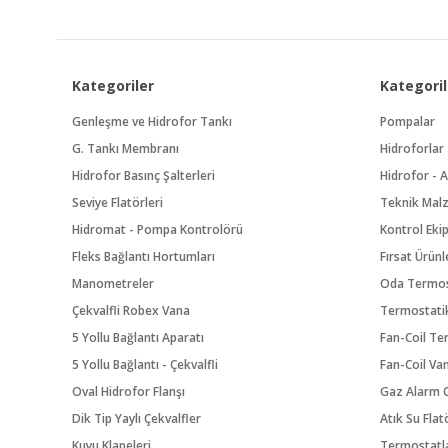
Kategoriler
Kategoril
Genleşme ve Hidrofor Tankı
Pompalar
G. Tankı Membranı
Hidroforlar
Hidrofor Basınç Şalterleri
Hidrofor - A
Seviye Flatörleri
Teknik Mal
Hidromat - Pompa Kontrolörü
Kontrol Eki
Fleks Bağlantı Hortumları
Fırsat Ürünl
Manometreler
Oda Termos
Çekvalfli Robex Vana
Termostatik
5 Yollu Bağlantı Aparatı
Fan-Coil Te
5 Yollu Bağlantı - Çekvalfli
Fan-Coil Va
Oval Hidrofor Flanşı
Gaz Alarm C
Dik Tip Yaylı Çekvalfler
Atık Su Flat
Kuyu Klapeleri
Termostatl