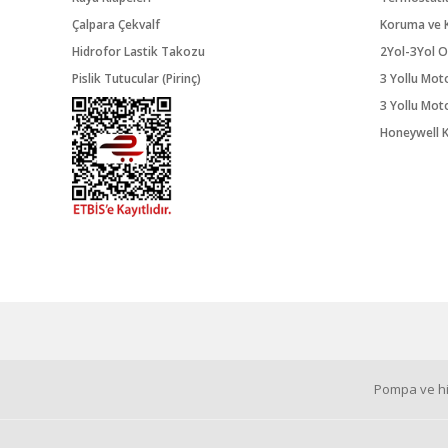
Çalpara Çekvalf
Koruma ve K
Hidrofor Lastik Takozu
2Yol-3Yol O
Pislik Tutucular (Pirinç)
3 Yollu Mot
3 Yollu Mot
Honeywell K
Pompa ve hid