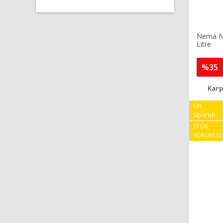
Nema NEL
Litre
%35
Karşı
Ön
Siparişli
STOK
SORUNUZ