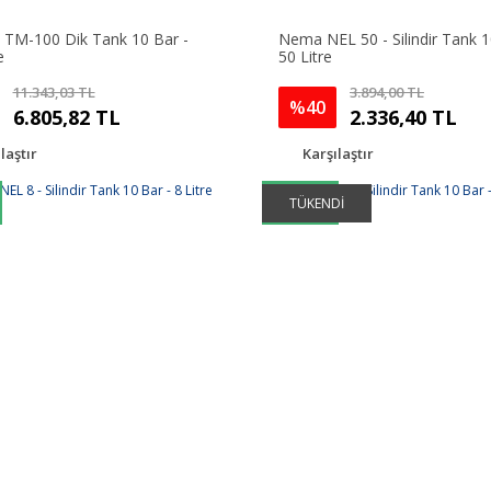
TM-100 Dik Tank 10 Bar -
Nema NEL 50 - Silindir Tank 1
e
50 Litre
11.343,03 TL
3.894,00 TL
%40
6.805,82 TL
2.336,40 TL
laştır
Karşılaştır
AYNI GÜN
TÜKENDİ
KARGO