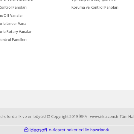
ontrol Panoları
Koruma ve Kontrol Panoları
n/Off Vanalar
orlu Lineer Vana
orlu Rotary Vanalar
ontrol Panelleri
roforda ilk ve en büyük! © Copyright 2019 İRKA - www.irka.com.tr Tüm Hakl
ile
ideasoft
e-