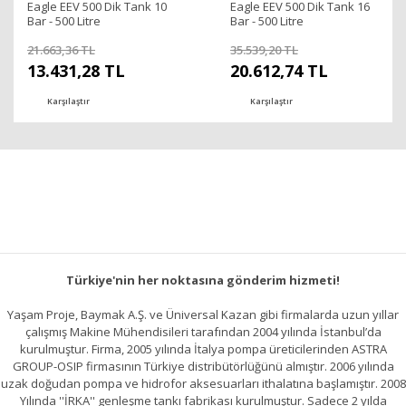
Eagle EEV 500 Dik Tank 10
Eagle EEV 500 Dik Tank 16
Bar - 500 Litre
Bar - 500 Litre
21.663,36 TL
35.539,20 TL
13.431,28 TL
20.612,74 TL
Karşılaştır
Karşılaştır
Türkiye'nin her noktasına gönderim hizmeti!
Yaşam Proje, Baymak A.Ş. ve Üniversal Kazan gibi firmalarda uzun yıllar
çalışmış Makine Mühendisileri tarafından 2004 yılında İstanbul’da
kurulmuştur. Firma, 2005 yılında İtalya pompa üreticilerinden ASTRA
GROUP-OSIP firmasının Türkiye distribütörlüğünü almıştır. 2006 yılında
uzak doğudan pompa ve hidrofor aksesuarları ithalatına başlamıştır. 2008
Yılında ''İRKA'' genleşme tankı fabrikası kurulmuştur. Sadece 2 yılda