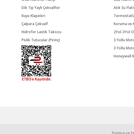
Dik Tip Yaylı Çekvalfler
Atık Su Flat
Kuyu Klapeleri
Termostatl
Çalpara Çekvalf
Koruma ve K
Hidrofor Lastik Takozu
2Yol-3Yol O
Pislik Tutucular (Pirinç)
3 Yollu Mot
3 Yollu Mot
Honeywell K
Pompa ve hid