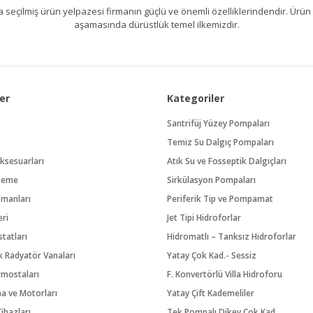
kıllıca seçilmiş ürün yelpazesi firmanın güçlü ve önemli özelliklerindendir. 
aşamasında dürüstlük temel ilkemizdir.
er
Kategoriler
Santrifüj Yüzey Pompaları
Temiz Su Dalgıç Pompaları
ksesuarları
Atık Su ve Fosseptik Dalgıçları
zeme
Sirkülasyon Pompaları
pmanları
Periferik Tip ve Pompamat
eri
Jet Tipi Hidroforlar
tatları
Hidromatlı – Tanksız Hidroforlar
 Radyatör Vanaları
Yatay Çok Kad.- Sessiz
rmostaları
F. Konvertörlü Villa Hidroforu
na ve Motorları
Yatay Çift Kademeliler
ihazları
Tek Pompalı Dikey Çok Kad.