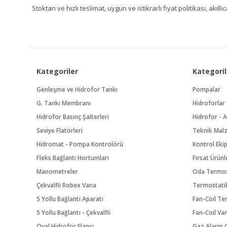
Stoktan ve hızlı teslimat, uygun ve istikrarlı fiyat politikası, a
Kategoriler
Kategoril
Genleşme ve Hidrofor Tankı
Pompalar
G. Tankı Membranı
Hidroforlar
Hidrofor Basınç Şalterleri
Hidrofor - A
Seviye Flatörleri
Teknik Mal
Hidromat - Pompa Kontrolörü
Kontrol Eki
Fleks Bağlantı Hortumları
Fırsat Ürünl
Manometreler
Oda Termos
Çekvalfli Robex Vana
Termostatik
5 Yollu Bağlantı Aparatı
Fan-Coil Te
5 Yollu Bağlantı - Çekvalfli
Fan-Coil Va
Oval Hidrofor Flanşı
Gaz Alarm C