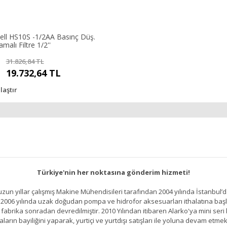
ll HS10S -1/2AA Basınç Düş.
malı Filtre 1/2''
31.826,84 TL
19.732,64 TL
laştır
Türkiye'nin her noktasına gönderim hizmeti!
un yıllar çalışmış Makine Mühendisileri tarafından 2004 yılında İstanbul’d
2006 yılında uzak doğudan pompa ve hidrofor aksesuarları ithalatına başlamı
brika sonradan devredilmiştir. 2010 Yılından itibaren Alarko'ya mini seri h
ların bayiliğini yaparak, yurtiçi ve yurtdışı satışları ile yoluna devam etmek