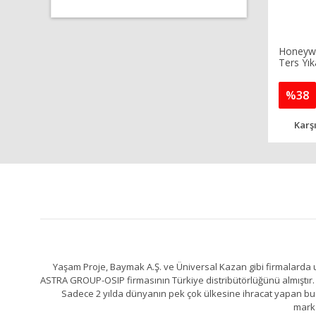
Honeywe
Ters Yıka
%38
Karşı
Yaşam Proje, Baymak A.Ş. ve Üniversal Kazan gibi firmalarda uz
ASTRA GROUP-OSIP firmasının Türkiye distribütörlüğünü almıştır. 
Sadece 2 yılda dünyanın pek çok ülkesine ihracat yapan bu fa
marka