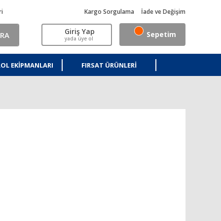
ri
Kargo Sorgulama
İade ve Değişim
Giriş Yap
Sepetim
RA
yada üye ol
OL EKIPMANLARI
FIRSAT ÜRÜNLERI