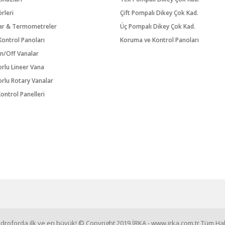
örleri
Çift Pompalı Dikey Çok Kad.
ar & Termometreler
Üç Pompalı Dikey Çok Kad.
ontrol Panoları
Koruma ve Kontrol Panoları
n/Off Vanalar
orlu Lineer Vana
orlu Rotary Vanalar
ontrol Panelleri
roforda ilk ve en büyük! © Copyright 2019 İRKA - www.irka.com.tr Tüm Hakl