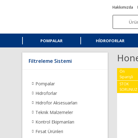
Hakkımızda
POMPALAR
HIDROFORLAR
Hone
Filtreleme Sistemi
Ön
Siparişli
Pompalar
STOK
SORUNUZ
Hidroforlar
Hidrofor Aksesuarları
Teknik Malzemeler
Kontrol Ekipmanları
Fırsat Ürünleri