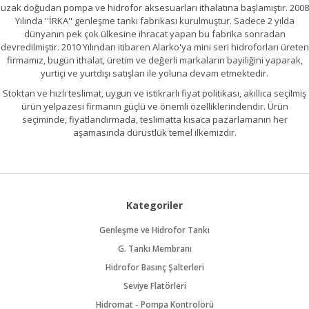
uzak doğudan pompa ve hidrofor aksesuarları ithalatına başlamıştır. 2008
Yılında ''İRKA'' genleşme tankı fabrikası kurulmuştur. Sadece 2 yılda
dünyanın pek çok ülkesine ihracat yapan bu fabrika sonradan
devredilmiştir. 2010 Yılından itibaren Alarko'ya mini seri hidroforları üreten
firmamız, bugün ithalat, üretim ve değerli markaların bayiliğini yaparak,
yurtiçi ve yurtdışı satışları ile yoluna devam etmektedir.
Stoktan ve hızlı teslimat, uygun ve istikrarlı fiyat politikası, akıllıca seçilmiş
ürün yelpazesi firmanın güçlü ve önemli özelliklerindendir. Ürün
seçiminde, fiyatlandırmada, teslimatta kısaca pazarlamanın her
aşamasında dürüstlük temel ilkemizdir.
Kategoriler
Genleşme ve Hidrofor Tankı
G. Tankı Membranı
Hidrofor Basınç Şalterleri
Seviye Flatörleri
Hidromat - Pompa Kontrolörü