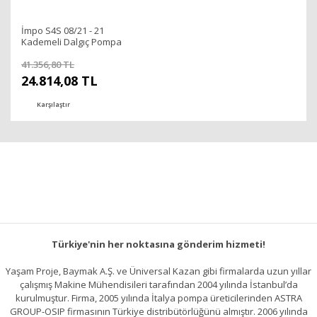
İmpo S4S 08/21 - 21
Kademeli Dalgıç Pompa
(132 mss/ 5,5 HP)
41.356,80 TL
24.814,08 TL
Karşılaştır
Türkiye'nin her noktasına gönderim hizmeti!
Yaşam Proje, Baymak A.Ş. ve Üniversal Kazan gibi firmalarda uzun yıllar
çalışmış Makine Mühendisileri tarafından 2004 yılında İstanbul’da
kurulmuştur. Firma, 2005 yılında İtalya pompa üreticilerinden ASTRA
GROUP-OSIP firmasının Türkiye distribütörlüğünü almıştır. 2006 yılında