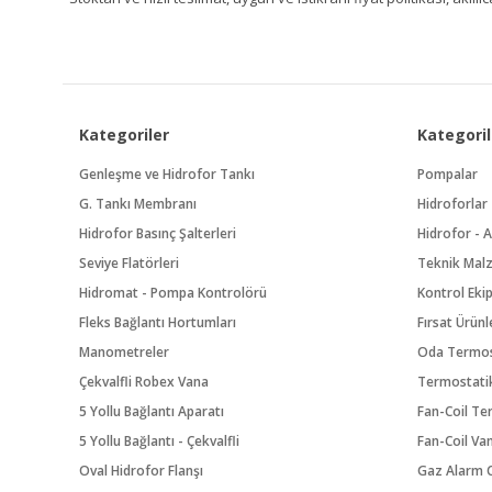
Kategoriler
Kategoril
Genleşme ve Hidrofor Tankı
Pompalar
G. Tankı Membranı
Hidroforlar
Hidrofor Basınç Şalterleri
Hidrofor - A
Seviye Flatörleri
Teknik Mal
Hidromat - Pompa Kontrolörü
Kontrol Eki
Fleks Bağlantı Hortumları
Fırsat Ürünl
Manometreler
Oda Termos
Çekvalfli Robex Vana
Termostatik
5 Yollu Bağlantı Aparatı
Fan-Coil Te
5 Yollu Bağlantı - Çekvalfli
Fan-Coil Va
Oval Hidrofor Flanşı
Gaz Alarm C