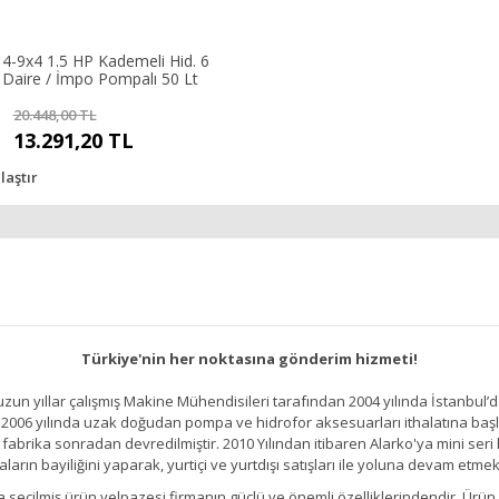
 4-9x4 1.5 HP Kademeli Hid. 6
 Daire / İmpo Pompalı 50 Lt
20.448,00 TL
13.291,20 TL
laştır
Türkiye'nin her noktasına gönderim hizmeti!
un yıllar çalışmış Makine Mühendisileri tarafından 2004 yılında İstanbul’d
2006 yılında uzak doğudan pompa ve hidrofor aksesuarları ithalatına başlamı
brika sonradan devredilmiştir. 2010 Yılından itibaren Alarko'ya mini seri h
ların bayiliğini yaparak, yurtiçi ve yurtdışı satışları ile yoluna devam etmek
kıllıca seçilmiş ürün yelpazesi firmanın güçlü ve önemli özelliklerindendir. 