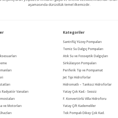
aşamasında dürüstlük temel ilkemizdir.
er
Kategoriler
Santrifüj Yüzey Pompaları
Temiz Su Dalgıç Pompaları
ksesuarları
Atık Su ve Fosseptik Dalgıçları
zeme
Sirkülasyon Pompaları
pmanları
Periferik Tip ve Pompamat
eri
Jet Tipi Hidroforlar
tatları
Hidromatlı – Tanksız Hidroforlar
 Radyatör Vanaları
Yatay Çok Kad.- Sessiz
rmostaları
F. Konvertörlü Villa Hidroforu
na ve Motorları
Yatay Çift Kademeliler
ihazları
Tek Pompalı Dikey Çok Kad.