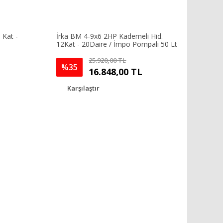
 Kat -
İrka BM 4-9x6 2HP Kademeli Hid.
12Kat - 20Daire / İmpo Pompalı 50 Lt
25.920,00 TL
%35
16.848,00 TL
Karşılaştır