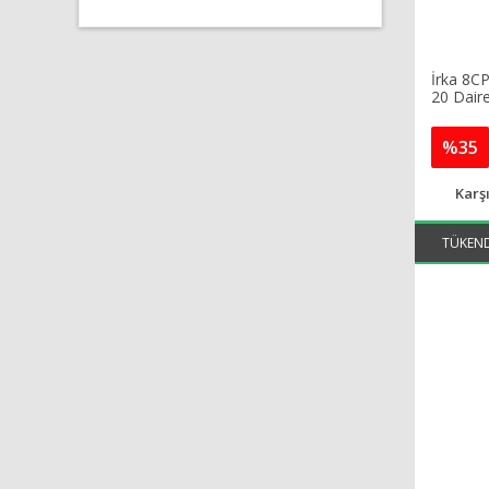
İrka 8C
20 Daire
%35
Karşı
AYNI GÜN
TÜKEND
KARGO