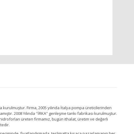
a kurulmuştur. Firma, 2005 yılında İtalya pompa üreticilerinden
ştır. 2008 Yılında ''İRKA'' genleşme tankı fabrikası kurulmuştur.
idroforları üreten firmamız, bugün ithalat, üretim ve değerli
tedir.
Ürün seçiminde, fiyatlandırmada, teslimatta kısaca pazarlamanın her