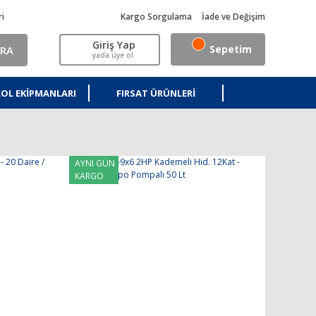
ri
Kargo Sorgulama
İade ve Değişim
Giriş Yap
Sepetim
RA
yada üye ol
OL EKIPMANLARI
FIRSAT ÜRÜNLERI
AYNI GÜN
KARGO