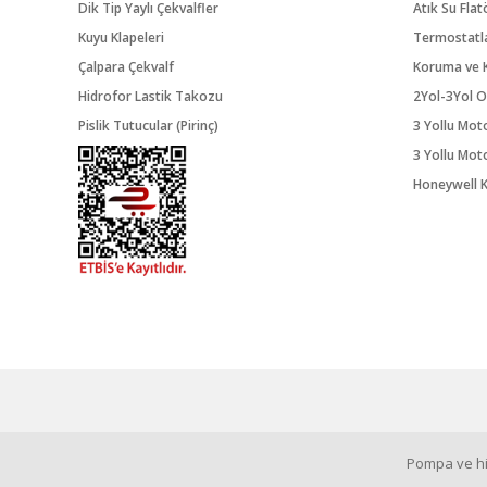
Dik Tip Yaylı Çekvalfler
Atık Su Flat
Kuyu Klapeleri
Termostatl
Çalpara Çekvalf
Koruma ve K
Hidrofor Lastik Takozu
2Yol-3Yol O
Pislik Tutucular (Pirinç)
3 Yollu Mot
3 Yollu Mot
Honeywell K
Pompa ve hid