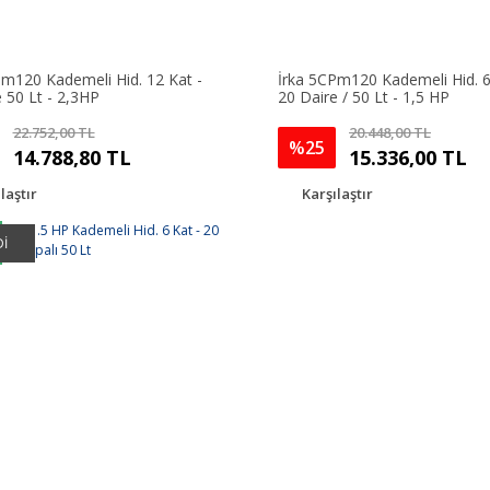
Pm120 Kademeli Hid. 12 Kat -
İrka 5CPm120 Kademeli Hid. 6
 50 Lt - 2,3HP
20 Daire / 50 Lt - 1,5 HP
22.752,00 TL
20.448,00 TL
%25
14.788,80 TL
15.336,00 TL
laştır
Karşılaştır
İ