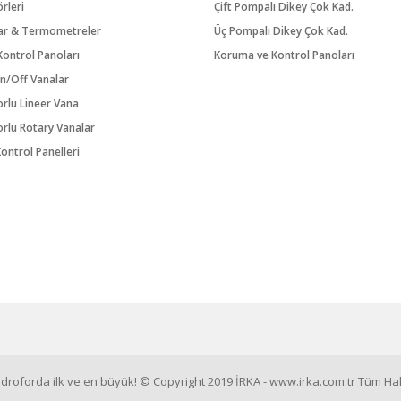
örleri
Çift Pompalı Dikey Çok Kad.
ar & Termometreler
Üç Pompalı Dikey Çok Kad.
ontrol Panoları
Koruma ve Kontrol Panoları
n/Off Vanalar
orlu Lineer Vana
orlu Rotary Vanalar
ontrol Panelleri
roforda ilk ve en büyük! © Copyright 2019 İRKA - www.irka.com.tr Tüm Hakl