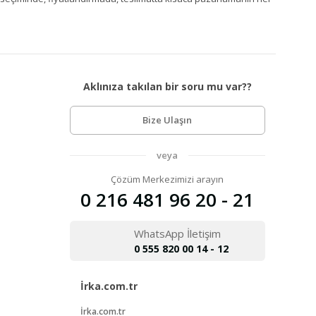
Aklınıza takılan bir soru mu var??
Bize Ulaşın
veya
Çözüm Merkezimizi arayın
0 216 481 96 20 - 21
WhatsApp İletişim
0 555 820 00 14 - 12
İrka.com.tr
İrka.com.tr