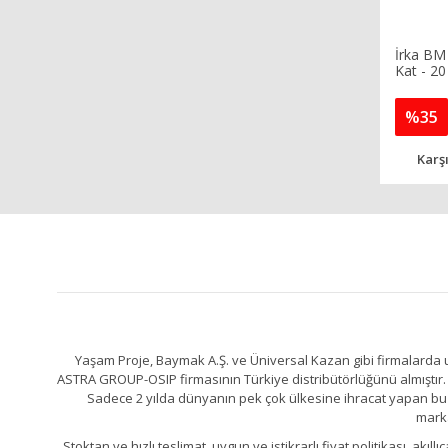
İrka BM
Kat - 20
%35
Karşı
Yaşam Proje, Baymak A.Ş. ve Üniversal Kazan gibi firmalarda uz
ASTRA GROUP-OSIP firmasının Türkiye distribütörlüğünü almıştır. 
Sadece 2 yılda dünyanın pek çok ülkesine ihracat yapan bu fa
marka
Stoktan ve hızlı teslimat, uygun ve istikrarlı fiyat politikası, a