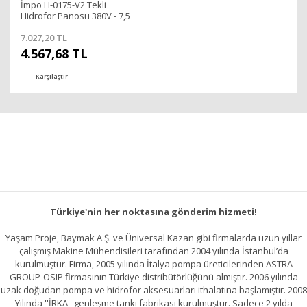
İmpo H-0175-V2 Tekli
Hidrofor Panosu 380V - 7,5
Kw
7.027,20 TL
4.567,68 TL
Karşılaştır
Türkiye'nin her noktasına gönderim hizmeti!
Yaşam Proje, Baymak A.Ş. ve Üniversal Kazan gibi firmalarda uzun yıllar
çalışmış Makine Mühendisileri tarafından 2004 yılında İstanbul’da
kurulmuştur. Firma, 2005 yılında İtalya pompa üreticilerinden ASTRA
GROUP-OSIP firmasının Türkiye distribütörlüğünü almıştır. 2006 yılında
uzak doğudan pompa ve hidrofor aksesuarları ithalatına başlamıştır. 2008
Yılında ''İRKA'' genleşme tankı fabrikası kurulmuştur. Sadece 2 yılda