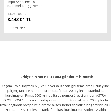
İmpo S4S 04/08 - 8
Kademeli Dalgıç Pompa
(46mss/ 1HP)
14.071,68 TL
8.443,01 TL
Karşılaştır
Türkiye'nin her noktasına gönderim hizmeti!
Yaşam Proje, Baymak A.Ş. ve Üniversal Kazan gibi firmalarda uzun yıllar
çalışmış Makine Mühendisileri tarafından 2004 yılında İstanbul’da
kurulmuştur. Firma, 2005 yılında İtalya pompa üreticilerinden ASTRA
GROUP-OSIP firmasının Türkiye distribütörlüğünü almıştır. 2006 yılında
uzak doğudan pompa ve hidrofor aksesuarları ithalatına başlamıştır. 2008
Yılında ''İRKA'' genleşme tankı fabrikası kurulmuştur. Sadece 2 yılda