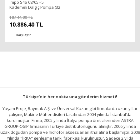
İmpo S4S 08/05 - 5
Kademeli Dalgıç Pompa (32
mss/ 1 HP)
18.144,00 TL
10.886,40 TL
Karşılaştır
Türkiye'nin her noktasına gönderim hizmeti!
Yaşam Proje, Baymak A.Ş. ve Üniversal Kazan gibi firmalarda uzun yıllar
çalışmış Makine Mühendisileri tarafından 2004 yılında İstanbul’da
kurulmuştur. Firma, 2005 yılında İtalya pompa üreticilerinden ASTRA
GROUP-OSIP firmasının Türkiye distribütörlüğünü almıştır. 2006 yılında
uzak doğudan pompa ve hidrofor aksesuarları ithalatına başlamıştır. 2008
Yılında ''İRKA'' genleşme tankı fabrikası kurulmuştur. Sadece 2 yılda