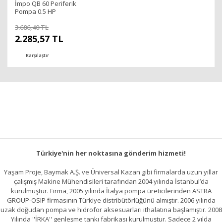
İmpo QB 60 Periferik
Pompa 0.5 HP
3.686,40 TL
2.285,57 TL
Karşılaştır
Türkiye'nin her noktasına gönderim hizmeti!
Yaşam Proje, Baymak A.Ş. ve Üniversal Kazan gibi firmalarda uzun yıllar
çalışmış Makine Mühendisileri tarafından 2004 yılında İstanbul’da
kurulmuştur. Firma, 2005 yılında İtalya pompa üreticilerinden ASTRA
GROUP-OSIP firmasının Türkiye distribütörlüğünü almıştır. 2006 yılında
uzak doğudan pompa ve hidrofor aksesuarları ithalatına başlamıştır. 2008
Yılında ''İRKA'' genleşme tankı fabrikası kurulmuştur. Sadece 2 yılda