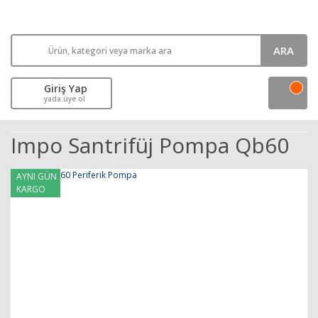
ARA
Giriş Yap
yada üye ol
Impo Santrifüj Pompa Qb60
AYNI GÜN
KARGO