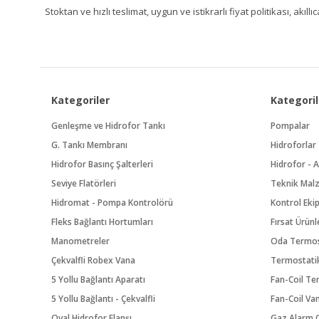
Stoktan ve hızlı teslimat, uygun ve istikrarlı fiyat politikası, a
Kategoriler
Kategoril
Genleşme ve Hidrofor Tankı
Pompalar
G. Tankı Membranı
Hidroforlar
Hidrofor Basınç Şalterleri
Hidrofor - A
Seviye Flatörleri
Teknik Mal
Hidromat - Pompa Kontrolörü
Kontrol Eki
Fleks Bağlantı Hortumları
Fırsat Ürünl
Manometreler
Oda Termos
Çekvalfli Robex Vana
Termostatik
5 Yollu Bağlantı Aparatı
Fan-Coil Te
5 Yollu Bağlantı - Çekvalfli
Fan-Coil Va
Oval Hidrofor Flanşı
Gaz Alarm C