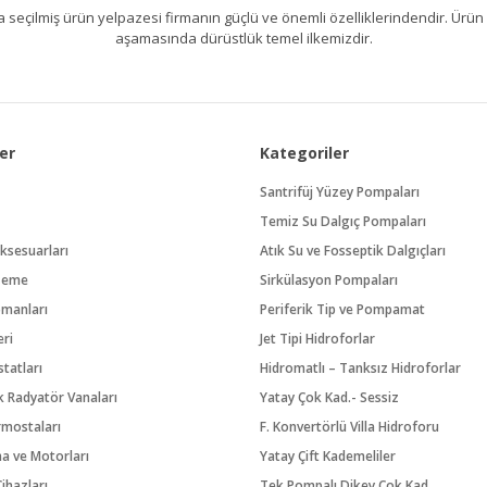
kıllıca seçilmiş ürün yelpazesi firmanın güçlü ve önemli özelliklerindendir. 
aşamasında dürüstlük temel ilkemizdir.
er
Kategoriler
Santrifüj Yüzey Pompaları
Temiz Su Dalgıç Pompaları
ksesuarları
Atık Su ve Fosseptik Dalgıçları
zeme
Sirkülasyon Pompaları
pmanları
Periferik Tip ve Pompamat
eri
Jet Tipi Hidroforlar
tatları
Hidromatlı – Tanksız Hidroforlar
 Radyatör Vanaları
Yatay Çok Kad.- Sessiz
rmostaları
F. Konvertörlü Villa Hidroforu
na ve Motorları
Yatay Çift Kademeliler
ihazları
Tek Pompalı Dikey Çok Kad.