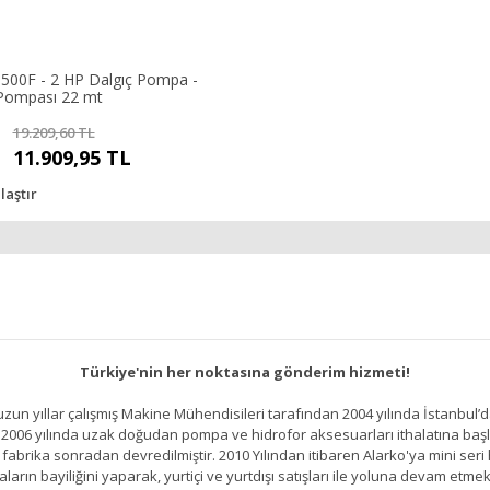
500F - 2 HP Dalgıç Pompa -
Pompası 22 mt
19.209,60 TL
11.909,95 TL
laştır
Türkiye'nin her noktasına gönderim hizmeti!
un yıllar çalışmış Makine Mühendisileri tarafından 2004 yılında İstanbul’d
2006 yılında uzak doğudan pompa ve hidrofor aksesuarları ithalatına başlamı
brika sonradan devredilmiştir. 2010 Yılından itibaren Alarko'ya mini seri h
ların bayiliğini yaparak, yurtiçi ve yurtdışı satışları ile yoluna devam etmek