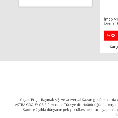
İmpo V1
Drenaj 
%38
Karşı
Yaşam Proje, Baymak A.Ş. ve Üniversal Kazan gibi firmalarda uz
ASTRA GROUP-OSIP firmasının Türkiye distribütörlüğünü almıştır. 
Sadece 2 yılda dünyanın pek çok ülkesine ihracat yapan bu fa
marka