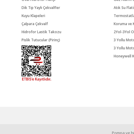
Dik Tip Yaylı Çekvalfler
Atık Su Flat
Kuyu Klapeleri
Termostatl
Çalpara Çekvalf
Koruma ve K
Hidrofor Lastik Takozu
2Yol-3Yol O
Pislik Tutucular (Pirinç)
3 Yollu Mot
3 Yollu Mot
Honeywell K
Pompa ve hid