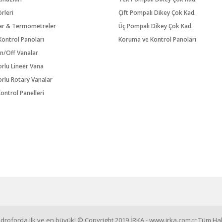
örleri
Çift Pompalı Dikey Çok Kad.
ar & Termometreler
Üç Pompalı Dikey Çok Kad.
ontrol Panoları
Koruma ve Kontrol Panoları
n/Off Vanalar
orlu Lineer Vana
orlu Rotary Vanalar
ontrol Panelleri
roforda ilk ve en büyük! © Copyright 2019 İRKA - www.irka.com.tr Tüm Hakl