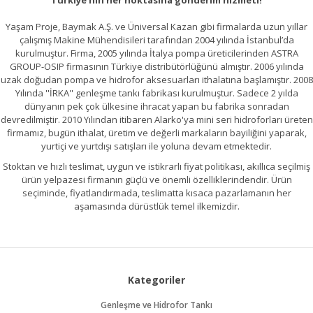
Türkiye'nin her noktasına gönderim hizmeti!
Yaşam Proje, Baymak A.Ş. ve Üniversal Kazan gibi firmalarda uzun yıllar
çalışmış Makine Mühendisileri tarafından 2004 yılında İstanbul’da
kurulmuştur. Firma, 2005 yılında İtalya pompa üreticilerinden ASTRA
GROUP-OSIP firmasının Türkiye distribütörlüğünü almıştır. 2006 yılında
uzak doğudan pompa ve hidrofor aksesuarları ithalatına başlamıştır. 2008
Yılında ''İRKA'' genleşme tankı fabrikası kurulmuştur. Sadece 2 yılda
dünyanın pek çok ülkesine ihracat yapan bu fabrika sonradan
devredilmiştir. 2010 Yılından itibaren Alarko'ya mini seri hidroforları üreten
firmamız, bugün ithalat, üretim ve değerli markaların bayiliğini yaparak,
yurtiçi ve yurtdışı satışları ile yoluna devam etmektedir.
Stoktan ve hızlı teslimat, uygun ve istikrarlı fiyat politikası, akıllıca seçilmiş
ürün yelpazesi firmanın güçlü ve önemli özelliklerindendir. Ürün
seçiminde, fiyatlandırmada, teslimatta kısaca pazarlamanın her
aşamasında dürüstlük temel ilkemizdir.
Kategoriler
Genleşme ve Hidrofor Tankı