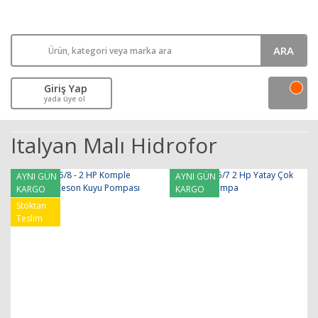
ARA
Giriş Yap
yada üye ol
Italyan Malı Hidrofor
AYNI GÜN
AYNI GÜN
KARGO
KARGO
Stoktan
Teslim