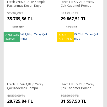
Etech VN 5/8 - 2 HP Komple
Etech EH 5/7 2 Hp Yatay
Paslanmaz Keson Kuyu
Çok Kademeli Pompa
Pompası
52.602,00 TL
48.173,40 TL
35.769,36 TL
29.867,51 TL
Karşılaştır
Karşılaştır
AYNI GÜN
STOK
KARGO
SORUNUZ
Etech EH 5/6 1,8 Hp Yatay
Etech EH 3/9 2 Hp Yatay
Çok Kademeli Pompa
Çok Kademeli Pompa
46.332,00 TL
50.899,20 TL
28.725,84 TL
31.557,50 TL