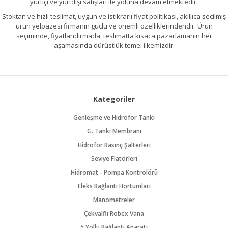
yurtiçi ve yurtdışı satışları ile yoluna devam etmektedir.
Stoktan ve hızlı teslimat, uygun ve istikrarlı fiyat politikası, akıllıca seçilmiş
ürün yelpazesi firmanın güçlü ve önemli özelliklerindendir. Ürün
seçiminde, fiyatlandırmada, teslimatta kısaca pazarlamanın her
aşamasında dürüstlük temel ilkemizdir.
Kategoriler
Genleşme ve Hidrofor Tankı
G. Tankı Membranı
Hidrofor Basınç Şalterleri
Seviye Flatörleri
Hidromat - Pompa Kontrolörü
Fleks Bağlantı Hortumları
Manometreler
Çekvalfli Robex Vana
5 Yollu Bağlantı Aparatı