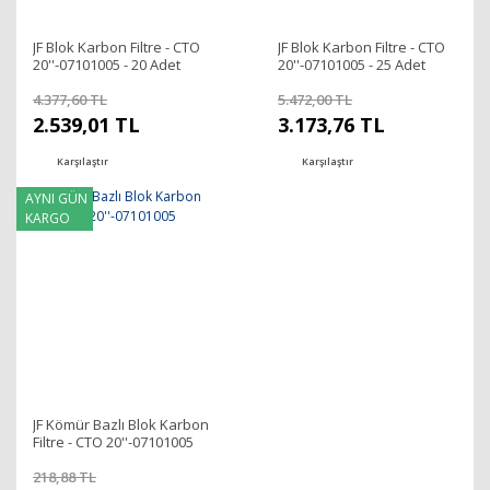
JF Blok Karbon Filtre - CTO
JF Blok Karbon Filtre - CTO
20''-07101005 - 20 Adet
20''-07101005 - 25 Adet
4.377,60 TL
5.472,00 TL
2.539,01 TL
3.173,76 TL
Karşılaştır
Karşılaştır
AYNI GÜN
KARGO
JF Kömür Bazlı Blok Karbon
Filtre - CTO 20''-07101005
218,88 TL