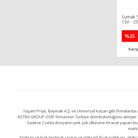
Sumak S
12V - 2
%25
Karşı
Yaşam Proje, Baymak A.Ş. ve Üniversal Kazan gibi firmalarda uz
ASTRA GROUP-OSIP firmasının Türkiye distribütörlüğünü almıştır. 
Sadece 2 yılda dünyanın pek çok ülkesine ihracat yapan bu fa
marka
Stoktan ve hızlı teslimat, uygun ve istikrarlı fiyat politikası, a