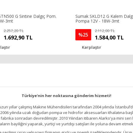
TN500 G Sintine Dalgıç Pom.
Sumak SKLD12 G Kalem Dalg
5W-3mt
Pompa 12V - 18W-3mt
2.257,20 TL
2.112,00 TL
%25
1.692,90 TL
1.584,00 TL
laştır
Karşılaştır
Türkiye'nin her noktasına gönderim hizmeti!
un yıllar çalışmış Makine Mühendisileri tarafından 2004 yılında İstanbul’d
2006 yılında uzak doğudan pompa ve hidrofor aksesuarları ithalatına başlamı
brika sonradan devredilmiştir. 2010 Yılından itibaren Alarko'ya mini seri h
ların bayiliğini yaparak, yurtiçi ve yurtdışı satışları ile yoluna devam etmek
kıllıca seçilmiş ürün yelpazesi firmanın güçlü ve önemli özelliklerindendir. 