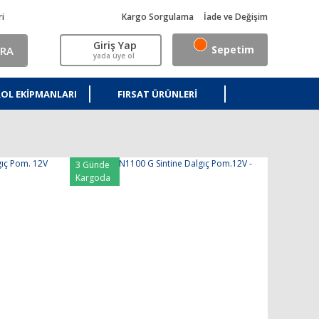
ri
Kargo Sorgulama
İade ve Değişim
Giriş Yap
Sepetim
RA
yada üye ol
OL EKIPMANLARI
FIRSAT ÜRÜNLERI
3 Günde
Kargoda