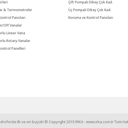
örleri
Çift Pompalı Dikey Çok Kad.
ar & Termometreler
Üç Pompalı Dikey Çok Kad.
ontrol Panoları
Koruma ve Kontrol Panoları
n/Off Vanalar
orlu Lineer Vana
orlu Rotary Vanalar
ontrol Panelleri
roforda ilk ve en büyük! © Copyright 2019 İRKA - www.irka.com.tr Tüm Hakl