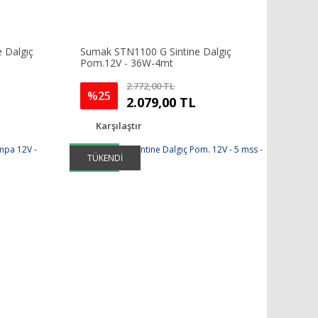
 Dalgıç
Sumak STN1100 G Sintine Dalgıç
Pom.12V - 36W-4mt
2.772,00 TL
%25
2.079,00 TL
Karşılaştır
AYNI GÜN
TÜKENDİ
KARGO