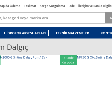
Kapıda Ödeme
Teslimat
Kargo Sorgulama
İade
İletişim ve Banka Bilgile
A
HIDROFOR AKSESUARLARI
TEKNIK MALZEMELER
KONTR
m Dalgıç
3 Günde
Kargoda