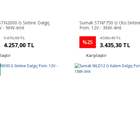
TN2000 G Sintine Dalgıç
Sumak STNF750 G Oto.Sintine
V - 96W-6mt
Pom. 12V - 36W-4mt
5.676,00 TL
4.580,40 TL
%25
4.257,00 TL
3.435,30 TL
laştır
Karşılaştır