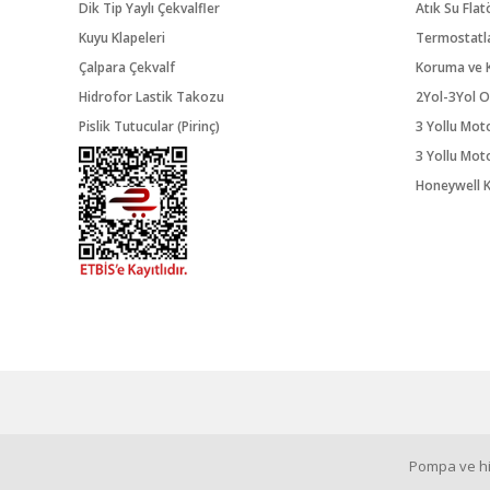
Dik Tip Yaylı Çekvalfler
Atık Su Flat
Kuyu Klapeleri
Termostatl
Çalpara Çekvalf
Koruma ve K
Hidrofor Lastik Takozu
2Yol-3Yol O
Pislik Tutucular (Pirinç)
3 Yollu Mot
3 Yollu Mot
Honeywell K
Pompa ve hid