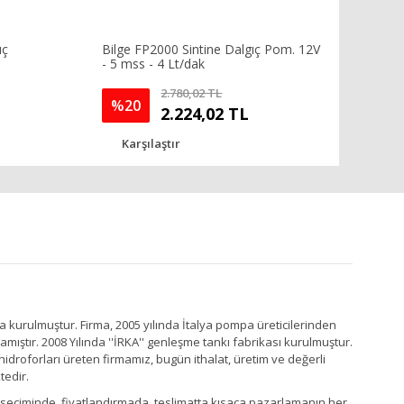
ıç
Bilge FP2000 Sintine Dalgıç Pom. 12V
- 5 mss - 4 Lt/dak
2.780,02 TL
%20
2.224,02 TL
Karşılaştır
a kurulmuştur. Firma, 2005 yılında İtalya pompa üreticilerinden
ştır. 2008 Yılında ''İRKA'' genleşme tankı fabrikası kurulmuştur.
idroforları üreten firmamız, bugün ithalat, üretim ve değerli
tedir.
Ürün seçiminde, fiyatlandırmada, teslimatta kısaca pazarlamanın her