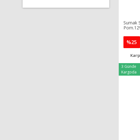
Sumak S
Pom.12
%25
Karşı
3 Günde
Kargoda