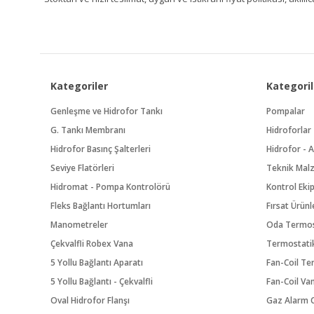
Kategoriler
Kategoril
Genleşme ve Hidrofor Tankı
Pompalar
G. Tankı Membranı
Hidroforlar
Hidrofor Basınç Şalterleri
Hidrofor - A
Seviye Flatörleri
Teknik Mal
Hidromat - Pompa Kontrolörü
Kontrol Eki
Fleks Bağlantı Hortumları
Fırsat Ürünl
Manometreler
Oda Termos
Çekvalfli Robex Vana
Termostatik
5 Yollu Bağlantı Aparatı
Fan-Coil Te
5 Yollu Bağlantı - Çekvalfli
Fan-Coil Va
Oval Hidrofor Flanşı
Gaz Alarm C