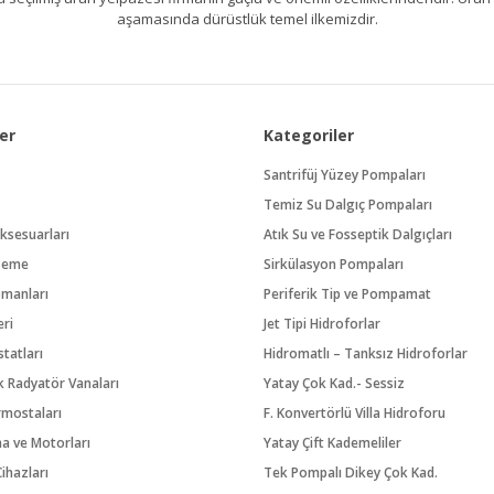
aşamasında dürüstlük temel ilkemizdir.
er
Kategoriler
Santrifüj Yüzey Pompaları
Temiz Su Dalgıç Pompaları
ksesuarları
Atık Su ve Fosseptik Dalgıçları
zeme
Sirkülasyon Pompaları
pmanları
Periferik Tip ve Pompamat
eri
Jet Tipi Hidroforlar
tatları
Hidromatlı – Tanksız Hidroforlar
 Radyatör Vanaları
Yatay Çok Kad.- Sessiz
rmostaları
F. Konvertörlü Villa Hidroforu
na ve Motorları
Yatay Çift Kademeliler
ihazları
Tek Pompalı Dikey Çok Kad.