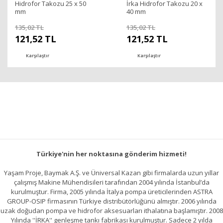
Hidrofor Takozu 25 x 50
İrka Hidrofor Takozu 20 x
mm
40 mm
135,02 TL
135,02 TL
121,52 TL
121,52 TL
Karşılaştır
Karşılaştır
Türkiye'nin her noktasına gönderim hizmeti!
Yaşam Proje, Baymak A.Ş. ve Üniversal Kazan gibi firmalarda uzun yıllar
çalışmış Makine Mühendisileri tarafından 2004 yılında İstanbul’da
kurulmuştur. Firma, 2005 yılında İtalya pompa üreticilerinden ASTRA
GROUP-OSIP firmasının Türkiye distribütörlüğünü almıştır. 2006 yılında
uzak doğudan pompa ve hidrofor aksesuarları ithalatına başlamıştır. 2008
Yılında ''İRKA'' genleşme tankı fabrikası kurulmuştur. Sadece 2 yılda