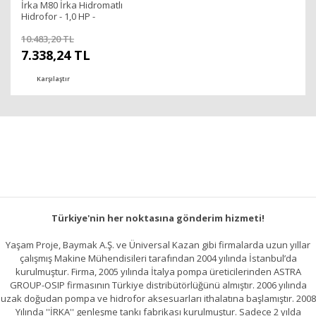
İrka M80 İrka Hidromatlı
Hidrofor - 1,0 HP -
4kat/4daire - İmpo Pompalı
10.483,20 TL
7.338,24 TL
Karşılaştır
Türkiye'nin her noktasına gönderim hizmeti!
Yaşam Proje, Baymak A.Ş. ve Üniversal Kazan gibi firmalarda uzun yıllar
çalışmış Makine Mühendisileri tarafından 2004 yılında İstanbul’da
kurulmuştur. Firma, 2005 yılında İtalya pompa üreticilerinden ASTRA
GROUP-OSIP firmasının Türkiye distribütörlüğünü almıştır. 2006 yılında
uzak doğudan pompa ve hidrofor aksesuarları ithalatına başlamıştır. 2008
Yılında ''İRKA'' genleşme tankı fabrikası kurulmuştur. Sadece 2 yılda