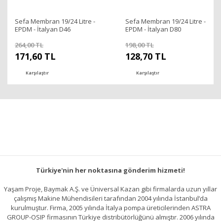
Sefa Membran 19/24 Litre -
Sefa Membran 19/24 Litre -
EPDM - İtalyan D46
EPDM - İtalyan D80
264,00 TL
198,00 TL
171,60 TL
128,70 TL
Karşılaştır
Karşılaştır
Türkiye'nin her noktasına gönderim hizmeti!
Yaşam Proje, Baymak A.Ş. ve Üniversal Kazan gibi firmalarda uzun yıllar
çalışmış Makine Mühendisileri tarafından 2004 yılında İstanbul’da
kurulmuştur. Firma, 2005 yılında İtalya pompa üreticilerinden ASTRA
GROUP-OSIP firmasının Türkiye distribütörlüğünü almıştır. 2006 yılında