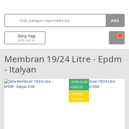
ARA
Giriş Yap
yada üye ol
Membran 19/24 Litre - Epdm
- Italyan
AYNI GÜN
KARGO
Stoktan
Teslim