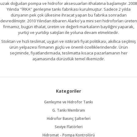
uzak doğudan pompa ve hidrofor aksesuarları ithalatına başlamıştır. 2008
Yılında ''İRKA'' genleşme tankı fabrikası kurulmuştur. Sadece 2 yılda
dünyanın pek çok ülkesine ihracat yapan bu fabrika sonradan
devredilmiştir. 2010 Yılından itibaren Alarko'ya mini seri hidroforları üreten
firmamız, bugün ithalat, üretim ve değerli markaların bayiliğini yaparak,
yurtiçi ve yurtdışı satışları ile yoluna devam etmektedir.
Stoktan ve hızlı teslimat, uygun ve istikrarlı fiyat politikası, akıllıca seçilmiş
ürün yelpazesi firmanın güçlü ve önemli özelliklerindendir. Ürün
seçiminde, fiyatlandırmada, teslimatta kısaca pazarlamanın her
aşamasında dürüstlük temel ilkemizdir.
Kategoriler
Genleşme ve Hidrofor Tankı
G. Tankı Membranı
Hidrofor Basınç Şalterleri
Seviye Flatörleri
Hidromat - Pompa Kontrolörü