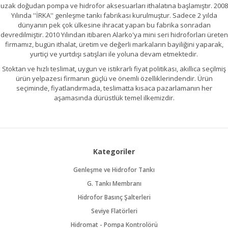
uzak doğudan pompa ve hidrofor aksesuarları ithalatına başlamıştır. 2008
Yılında ''İRKA'' genleşme tankı fabrikası kurulmuştur. Sadece 2 yılda
dünyanın pek çok ülkesine ihracat yapan bu fabrika sonradan
devredilmiştir. 2010 Yılından itibaren Alarko'ya mini seri hidroforları üreten
firmamız, bugün ithalat, üretim ve değerli markaların bayiliğini yaparak,
yurtiçi ve yurtdışı satışları ile yoluna devam etmektedir.
Stoktan ve hızlı teslimat, uygun ve istikrarlı fiyat politikası, akıllıca seçilmiş
ürün yelpazesi firmanın güçlü ve önemli özelliklerindendir. Ürün
seçiminde, fiyatlandırmada, teslimatta kısaca pazarlamanın her
aşamasında dürüstlük temel ilkemizdir.
Kategoriler
Genleşme ve Hidrofor Tankı
G. Tankı Membranı
Hidrofor Basınç Şalterleri
Seviye Flatörleri
Hidromat - Pompa Kontrolörü