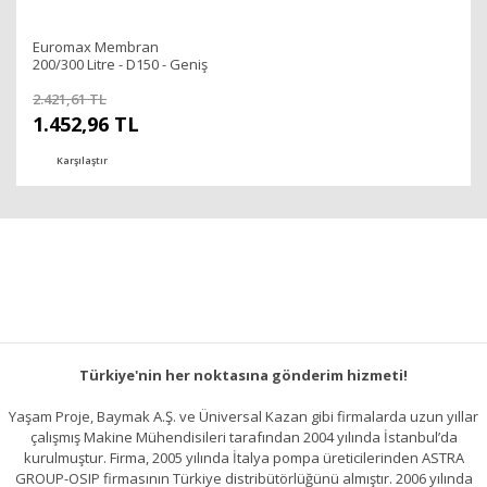
Euromax Membran
200/300 Litre - D150 - Geniş
Boğaz
2.421,61 TL
1.452,96 TL
Karşılaştır
Türkiye'nin her noktasına gönderim hizmeti!
Yaşam Proje, Baymak A.Ş. ve Üniversal Kazan gibi firmalarda uzun yıllar
çalışmış Makine Mühendisileri tarafından 2004 yılında İstanbul’da
kurulmuştur. Firma, 2005 yılında İtalya pompa üreticilerinden ASTRA
GROUP-OSIP firmasının Türkiye distribütörlüğünü almıştır. 2006 yılında