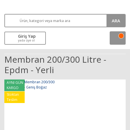
ARA
Giriş Yap
yada üye ol
Membran 200/300 Litre -
Epdm - Yerli
AYNI GÜN
KARGO
Stoktan
Teslim