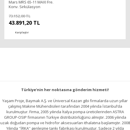
Mars MRS 65-11 MAXI Fre.
Konv. Sirkülasyon
Pompası DN65-1300 Watt
73.152,00 TL
43.891,20 TL
Karşılaştır
Türkiye'nin her noktasına gönderim hizmeti!
Yaşam Proje, Baymak A.Ş. ve Üniversal Kazan gibi firmalarda uzun yıllar
çalışmış Makine Mühendisileri tarafından 2004 yılında İstanbul’da
kurulmuştur. Firma, 2005 yılında İtalya pompa üreticilerinden ASTRA
GROUP-OSIP firmasının Türkiye distribütörlüğünü almıştır. 2006 yılında
uzak doğudan pompa ve hidrofor aksesuarları ithalatına başlamıştır. 2008
Yılında ''İRKA'' genleşme tankı fabrikası kurulmuştur. Sadece 2 yılda