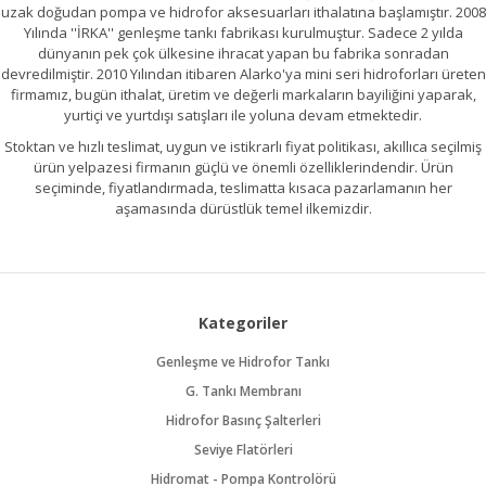
uzak doğudan pompa ve hidrofor aksesuarları ithalatına başlamıştır. 2008
Yılında ''İRKA'' genleşme tankı fabrikası kurulmuştur. Sadece 2 yılda
dünyanın pek çok ülkesine ihracat yapan bu fabrika sonradan
devredilmiştir. 2010 Yılından itibaren Alarko'ya mini seri hidroforları üreten
firmamız, bugün ithalat, üretim ve değerli markaların bayiliğini yaparak,
yurtiçi ve yurtdışı satışları ile yoluna devam etmektedir.
Stoktan ve hızlı teslimat, uygun ve istikrarlı fiyat politikası, akıllıca seçilmiş
ürün yelpazesi firmanın güçlü ve önemli özelliklerindendir. Ürün
seçiminde, fiyatlandırmada, teslimatta kısaca pazarlamanın her
aşamasında dürüstlük temel ilkemizdir.
Kategoriler
Genleşme ve Hidrofor Tankı
G. Tankı Membranı
Hidrofor Basınç Şalterleri
Seviye Flatörleri
Hidromat - Pompa Kontrolörü