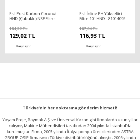
Esli Post Karbon Coconut
Esli İnline PH Yükseltici
HND (Çubuklu) NSF Filtre
Filtre 10'' HND - 81014095
10'' - 81009011
184,32 TL
167,04 TL
129,02 TL
116,93 TL
Karşılaştır
Karşılaştır
Türkiye'nin her noktasına gönderim hizmeti!
Yaşam Proje, Baymak A.Ş. ve Üniversal Kazan gibi firmalarda uzun yıllar
çalışmış Makine Mühendisileri tarafından 2004 yılında İstanbul’da
kurulmuştur. Firma, 2005 yılında İtalya pompa üreticilerinden ASTRA
GROUP-OSIP firmasının Türkiye distribütörlüğünü almıştır. 2006 yılında