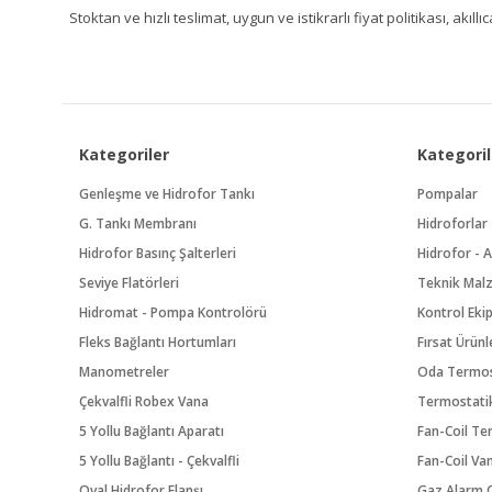
Stoktan ve hızlı teslimat, uygun ve istikrarlı fiyat politikası, a
Kategoriler
Kategoril
Genleşme ve Hidrofor Tankı
Pompalar
G. Tankı Membranı
Hidroforlar
Hidrofor Basınç Şalterleri
Hidrofor - A
Seviye Flatörleri
Teknik Mal
Hidromat - Pompa Kontrolörü
Kontrol Eki
Fleks Bağlantı Hortumları
Fırsat Ürünl
Manometreler
Oda Termos
Çekvalfli Robex Vana
Termostatik
5 Yollu Bağlantı Aparatı
Fan-Coil Te
5 Yollu Bağlantı - Çekvalfli
Fan-Coil Va
Oval Hidrofor Flanşı
Gaz Alarm C