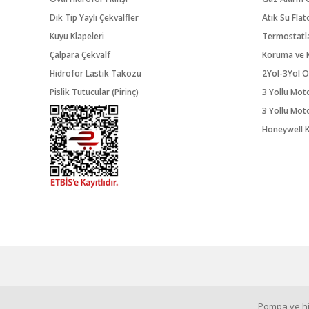
Dik Tip Yaylı Çekvalfler
Atık Su Flat
Kuyu Klapeleri
Termostatl
Çalpara Çekvalf
Koruma ve K
Hidrofor Lastik Takozu
2Yol-3Yol O
Pislik Tutucular (Pirinç)
3 Yollu Mot
3 Yollu Mot
Honeywell K
Pompa ve hid