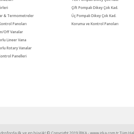
örleri
Çift Pompalı Dikey Çok Kad.
ar & Termometreler
Üç Pompalı Dikey Çok Kad.
ontrol Panoları
Koruma ve Kontrol Panoları
n/Off Vanalar
orlu Lineer Vana
orlu Rotary Vanalar
ontrol Panelleri
roforda ilk ve en büyük! © Copyright 2019 İRKA - www.irka.com.tr Tüm Hakl