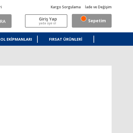
ri
Kargo Sorgulama
İade ve Değişim
Giriş Yap
Sepetim
RA
yada üye ol
OL EKIPMANLARI
FIRSAT ÜRÜNLERI