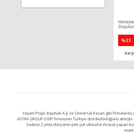
Honeywe
Düşürücü
%33
Karşı
Yaşam Proje, Baymak A.Ş. ve Üniversal Kazan gibi firmalarda uz
ASTRA GROUP-OSIP firmasının Türkiye distribütörlüğünü almıştır. 
Sadece 2 yılda dünyanın pek çok ülkesine ihracat yapan bu fa
marka