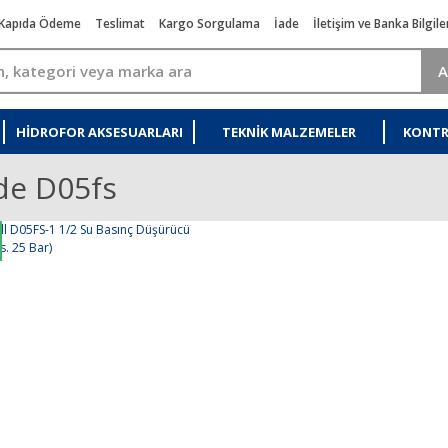
Kapıda Ödeme
Teslimat
Kargo Sorgulama
İade
İletişim ve Banka Bilgile
A
HIDROFOR AKSESUARLARI
TEKNIK MALZEMELER
KONTR
de D05fs