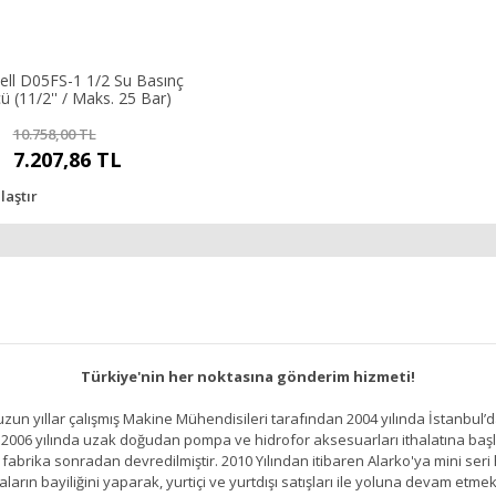
ll D05FS-1 1/2 Su Basınç
 (11/2'' / Maks. 25 Bar)
10.758,00 TL
7.207,86 TL
laştır
Türkiye'nin her noktasına gönderim hizmeti!
un yıllar çalışmış Makine Mühendisileri tarafından 2004 yılında İstanbul’d
2006 yılında uzak doğudan pompa ve hidrofor aksesuarları ithalatına başlamı
brika sonradan devredilmiştir. 2010 Yılından itibaren Alarko'ya mini seri h
ların bayiliğini yaparak, yurtiçi ve yurtdışı satışları ile yoluna devam etmek