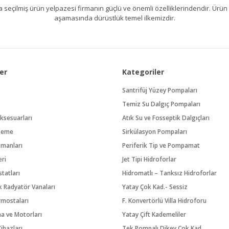
kıllıca seçilmiş ürün yelpazesi firmanın güçlü ve önemli özelliklerindendir. 
aşamasında dürüstlük temel ilkemizdir.
er
Kategoriler
Santrifüj Yüzey Pompaları
Temiz Su Dalgıç Pompaları
ksesuarları
Atık Su ve Fosseptik Dalgıçları
zeme
Sirkülasyon Pompaları
pmanları
Periferik Tip ve Pompamat
eri
Jet Tipi Hidroforlar
tatları
Hidromatlı – Tanksız Hidroforlar
 Radyatör Vanaları
Yatay Çok Kad.- Sessiz
rmostaları
F. Konvertörlü Villa Hidroforu
na ve Motorları
Yatay Çift Kademeliler
ihazları
Tek Pompalı Dikey Çok Kad.