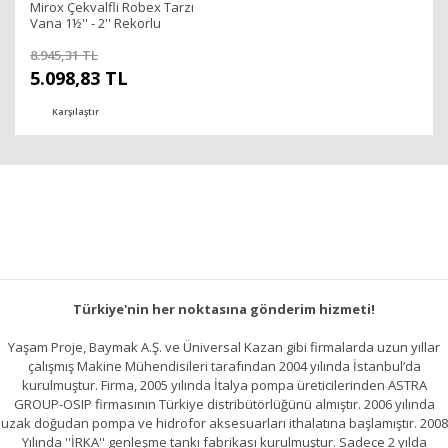
Mirox Çekvalfli Robex Tarzı
Vana 1½'' - 2'' Rekorlu
8.945,31 TL
5.098,83 TL
Karşılaştır
Türkiye'nin her noktasına gönderim hizmeti!
Yaşam Proje, Baymak A.Ş. ve Üniversal Kazan gibi firmalarda uzun yıllar
çalışmış Makine Mühendisileri tarafından 2004 yılında İstanbul’da
kurulmuştur. Firma, 2005 yılında İtalya pompa üreticilerinden ASTRA
GROUP-OSIP firmasının Türkiye distribütörlüğünü almıştır. 2006 yılında
uzak doğudan pompa ve hidrofor aksesuarları ithalatına başlamıştır. 2008
Yılında ''İRKA'' genleşme tankı fabrikası kurulmuştur. Sadece 2 yılda