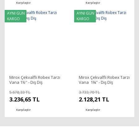
Karşılaştır
Karşılaştır
AYNI GÜN
AYNI GÜN
KARGO
KARGO
Mirox Çekvalfli Robex Tarzı
Mirox Çekvalfli Robex Tarzı
Vana 1½'' - Dış Diş
Vana 1¼'' - Dış Diş
5.678,33 TL
3.733,70 TL
3.236,65 TL
2.128,21 TL
Karşılaştır
Karşılaştır