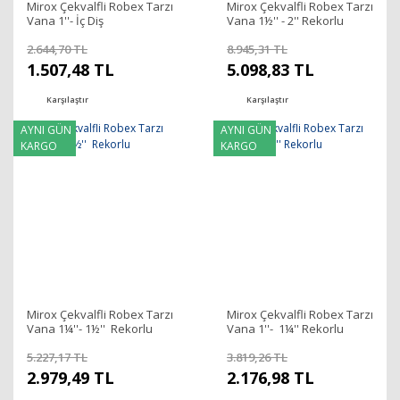
Mirox Çekvalfli Robex Tarzı
Mirox Çekvalfli Robex Tarzı
Vana 1''- İç Diş
Vana 1½'' - 2'' Rekorlu
2.644,70 TL
8.945,31 TL
1.507,48 TL
5.098,83 TL
Karşılaştır
Karşılaştır
AYNI GÜN
AYNI GÜN
KARGO
KARGO
Mirox Çekvalfli Robex Tarzı
Mirox Çekvalfli Robex Tarzı
Vana 1¼''- 1½'' Rekorlu
Vana 1''- 1¼'' Rekorlu
5.227,17 TL
3.819,26 TL
2.979,49 TL
2.176,98 TL