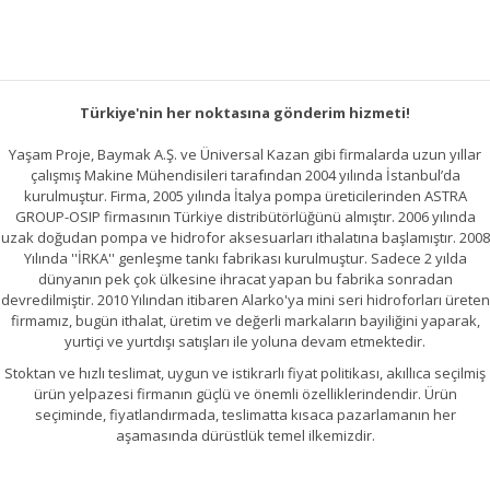
Türkiye'nin her noktasına gönderim hizmeti!
Yaşam Proje, Baymak A.Ş. ve Üniversal Kazan gibi firmalarda uzun yıllar
çalışmış Makine Mühendisileri tarafından 2004 yılında İstanbul’da
kurulmuştur. Firma, 2005 yılında İtalya pompa üreticilerinden ASTRA
GROUP-OSIP firmasının Türkiye distribütörlüğünü almıştır. 2006 yılında
uzak doğudan pompa ve hidrofor aksesuarları ithalatına başlamıştır. 2008
Yılında ''İRKA'' genleşme tankı fabrikası kurulmuştur. Sadece 2 yılda
dünyanın pek çok ülkesine ihracat yapan bu fabrika sonradan
devredilmiştir. 2010 Yılından itibaren Alarko'ya mini seri hidroforları üreten
firmamız, bugün ithalat, üretim ve değerli markaların bayiliğini yaparak,
yurtiçi ve yurtdışı satışları ile yoluna devam etmektedir.
Stoktan ve hızlı teslimat, uygun ve istikrarlı fiyat politikası, akıllıca seçilmiş
ürün yelpazesi firmanın güçlü ve önemli özelliklerindendir. Ürün
seçiminde, fiyatlandırmada, teslimatta kısaca pazarlamanın her
aşamasında dürüstlük temel ilkemizdir.