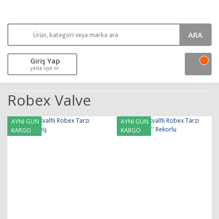
ARA
Giriş Yap
yada üye ol
Robex Valve
AYNI GÜN
AYNI GÜN
KARGO
KARGO