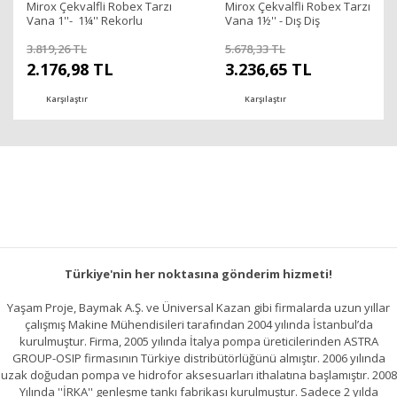
Mirox Çekvalfli Robex Tarzı
Mirox Çekvalfli Robex Tarzı
Vana 1''- 1¼'' Rekorlu
Vana 1½'' - Dış Diş
3.819,26 TL
5.678,33 TL
2.176,98 TL
3.236,65 TL
Karşılaştır
Karşılaştır
Türkiye'nin her noktasına gönderim hizmeti!
Yaşam Proje, Baymak A.Ş. ve Üniversal Kazan gibi firmalarda uzun yıllar
çalışmış Makine Mühendisileri tarafından 2004 yılında İstanbul’da
kurulmuştur. Firma, 2005 yılında İtalya pompa üreticilerinden ASTRA
GROUP-OSIP firmasının Türkiye distribütörlüğünü almıştır. 2006 yılında
uzak doğudan pompa ve hidrofor aksesuarları ithalatına başlamıştır. 2008
Yılında ''İRKA'' genleşme tankı fabrikası kurulmuştur. Sadece 2 yılda