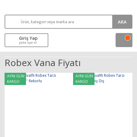
ARA
Giriş Yap
yada üye ol
Robex Vana Fiyatı
AYNI GÜN
AYNI GÜN
KARGO
KARGO