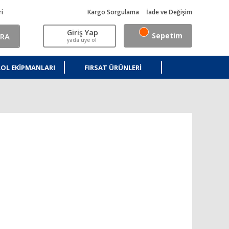
ri
Kargo Sorgulama
İade ve Değişim
Giriş Yap
Sepetim
RA
yada üye ol
OL EKIPMANLARI
FIRSAT ÜRÜNLERI