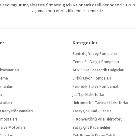
kıllıca seçilmiş ürün yelpazesi firmanın güçlü ve önemli özelliklerindendir. 
aşamasında dürüstlük temel ilkemizdir.
er
Kategoriler
Santrifüj Yüzey Pompaları
Temiz Su Dalgıç Pompaları
ksesuarları
Atık Su ve Fosseptik Dalgıçları
zeme
Sirkülasyon Pompaları
pmanları
Periferik Tip ve Pompamat
eri
Jet Tipi Hidroforlar
tatları
Hidromatlı – Tanksız Hidroforlar
 Radyatör Vanaları
Yatay Çok Kad.- Sessiz
rmostaları
F. Konvertörlü Villa Hidroforu
na ve Motorları
Yatay Çift Kademeliler
ihazları
Tek Pompalı Dikey Çok Kad.