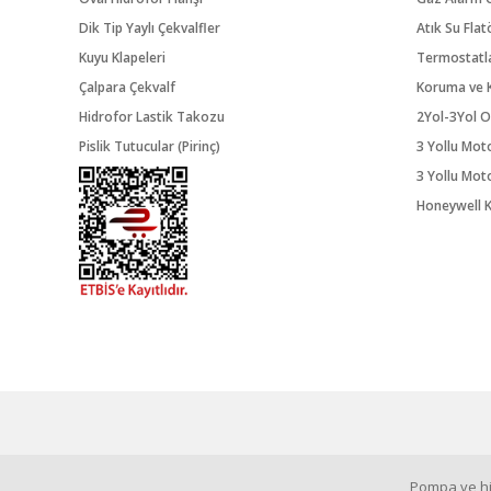
Dik Tip Yaylı Çekvalfler
Atık Su Flat
Kuyu Klapeleri
Termostatl
Çalpara Çekvalf
Koruma ve K
Hidrofor Lastik Takozu
2Yol-3Yol O
Pislik Tutucular (Pirinç)
3 Yollu Mot
3 Yollu Mot
Honeywell K
Pompa ve hid