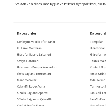
Stoktan ve hızlı teslimat, uygun ve istikrarlı fiyat politikası, a
Kategoriler
Kategoril
Genleşme ve Hidrofor Tankı
Pompalar
G. Tankı Membranı
Hidroforlar
Hidrofor Basınç Şalterleri
Hidrofor - A
Seviye Flatörleri
Teknik Mal
Hidromat - Pompa Kontrolörü
Kontrol Eki
Fleks Bağlantı Hortumları
Fırsat Ürünl
Manometreler
Oda Termos
Çekvalfli Robex Vana
Termostatik
5 Yollu Bağlantı Aparatı
Fan-Coil Te
5 Yollu Bağlantı - Çekvalfli
Fan-Coil Va
Oval Hidrofor Flanşı
Gaz Alarm C