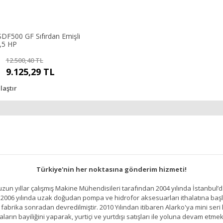
DF500 GF Sıfırdan Emişli
0,5 HP
12.500,40 TL
9.125,29 TL
laştır
Türkiye'nin her noktasına gönderim hizmeti!
un yıllar çalışmış Makine Mühendisileri tarafından 2004 yılında İstanbul’d
2006 yılında uzak doğudan pompa ve hidrofor aksesuarları ithalatına başlamı
brika sonradan devredilmiştir. 2010 Yılından itibaren Alarko'ya mini seri h
ların bayiliğini yaparak, yurtiçi ve yurtdışı satışları ile yoluna devam etmek