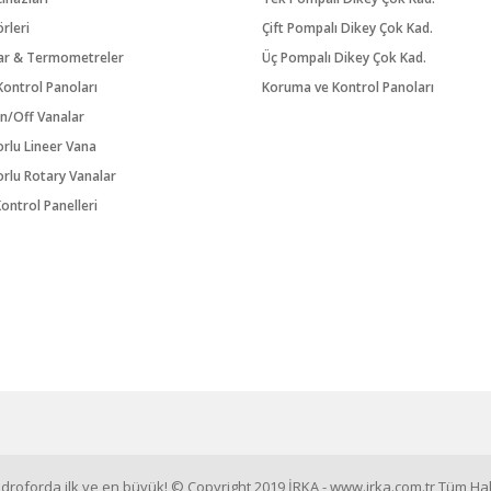
örleri
Çift Pompalı Dikey Çok Kad.
ar & Termometreler
Üç Pompalı Dikey Çok Kad.
ontrol Panoları
Koruma ve Kontrol Panoları
n/Off Vanalar
orlu Lineer Vana
orlu Rotary Vanalar
ontrol Panelleri
roforda ilk ve en büyük! © Copyright 2019 İRKA - www.irka.com.tr Tüm Hakl