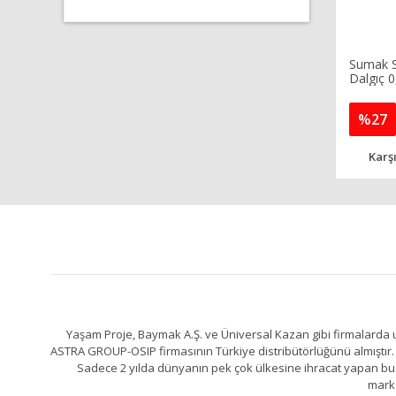
Sumak S
Dalgıç 
%27
Karşı
Yaşam Proje, Baymak A.Ş. ve Üniversal Kazan gibi firmalarda uz
ASTRA GROUP-OSIP firmasının Türkiye distribütörlüğünü almıştır. 
Sadece 2 yılda dünyanın pek çok ülkesine ihracat yapan bu fa
marka