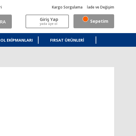
ri
Kargo Sorgulama
İade ve Değişim
Giriş Yap
Sepetim
RA
yada üye ol
OL EKIPMANLARI
FIRSAT ÜRÜNLERI