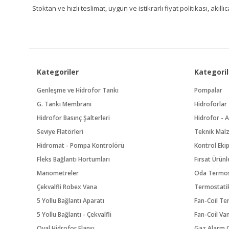
Stoktan ve hızlı teslimat, uygun ve istikrarlı fiyat politikası, a
Kategoriler
Kategoril
Genleşme ve Hidrofor Tankı
Pompalar
G. Tankı Membranı
Hidroforlar
Hidrofor Basınç Şalterleri
Hidrofor - A
Seviye Flatörleri
Teknik Mal
Hidromat - Pompa Kontrolörü
Kontrol Eki
Fleks Bağlantı Hortumları
Fırsat Ürünl
Manometreler
Oda Termos
Çekvalfli Robex Vana
Termostatik
5 Yollu Bağlantı Aparatı
Fan-Coil Te
5 Yollu Bağlantı - Çekvalfli
Fan-Coil Va
Oval Hidrofor Flanşı
Gaz Alarm C