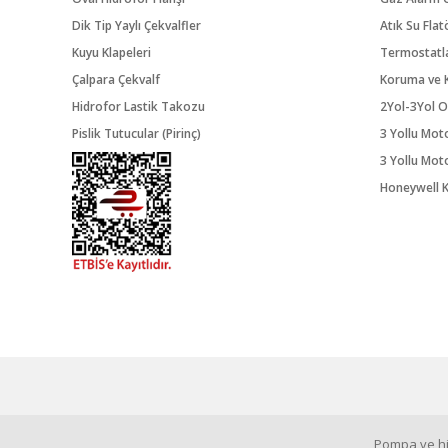
Dik Tip Yaylı Çekvalfler
Atık Su Flat
Kuyu Klapeleri
Termostatl
Çalpara Çekvalf
Koruma ve K
Hidrofor Lastik Takozu
2Yol-3Yol O
Pislik Tutucular (Pirinç)
3 Yollu Mot
3 Yollu Mot
Honeywell K
Pompa ve hid