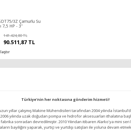
SDT75/3Z Çamurlu Su
7,5 HP - 3''
141.424,80 TL
90.511,87 TL
laştır
Türkiye'nin her noktasına gönderim hizmeti!
un yıllar çalışmış Makine Mühendisileri tarafından 2004 yılında İstanbul’d
2006 yılında uzak doğudan pompa ve hidrofor aksesuarları ithalatına başlamı
brika sonradan devredilmiştir. 2010 Yılından itibaren Alarko'ya mini seri h
ların bayiliğini yaparak, yurtiçi ve yurtdışı satışları ile yoluna devam etmek