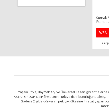
Sumak 
Pompası 
%36
Karşı
Yaşam Proje, Baymak A.Ş. ve Üniversal Kazan gibi firmalarda uz
ASTRA GROUP-OSIP firmasının Türkiye distribütörlüğünü almıştır. 
Sadece 2 yılda dünyanın pek çok ülkesine ihracat yapan bu fa
marka