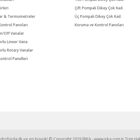
örleri
Çift Pompalı Dikey Çok Kad.
ar & Termometreler
Üç Pompalı Dikey Çok Kad.
ontrol Panoları
Koruma ve Kontrol Panoları
n/Off Vanalar
orlu Lineer Vana
orlu Rotary Vanalar
ontrol Panelleri
roforda ilk ve en büyük! © Copyright 2019 İRKA - www.irka.com.tr Tüm Hakl