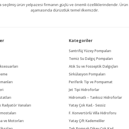
kıllıca seçilmiş ürün yelpazesi firmanın güçlü ve önemli özelliklerindendir. 
aşamasında dürüstlük temel ilkemizdir.
er
Kategoriler
Santrifüj Yüzey Pompaları
Temiz Su Dalgıç Pompaları
ksesuarları
Atık Su ve Fosseptik Dalgıçları
zeme
Sirkülasyon Pompaları
pmanları
Periferik Tip ve Pompamat
eri
Jet Tipi Hidroforlar
tatları
Hidromatlı – Tanksız Hidroforlar
 Radyatör Vanaları
Yatay Çok Kad.- Sessiz
rmostaları
F. Konvertörlü Villa Hidroforu
na ve Motorları
Yatay Çift Kademeliler
ihazları
Tek Pompalı Dikey Çok Kad.