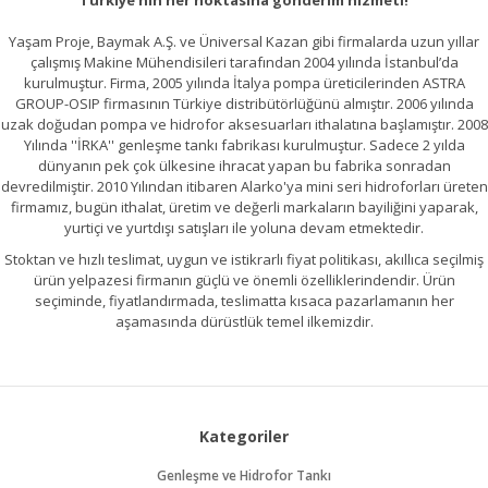
Türkiye'nin her noktasına gönderim hizmeti!
Yaşam Proje, Baymak A.Ş. ve Üniversal Kazan gibi firmalarda uzun yıllar
çalışmış Makine Mühendisileri tarafından 2004 yılında İstanbul’da
kurulmuştur. Firma, 2005 yılında İtalya pompa üreticilerinden ASTRA
GROUP-OSIP firmasının Türkiye distribütörlüğünü almıştır. 2006 yılında
uzak doğudan pompa ve hidrofor aksesuarları ithalatına başlamıştır. 2008
Yılında ''İRKA'' genleşme tankı fabrikası kurulmuştur. Sadece 2 yılda
dünyanın pek çok ülkesine ihracat yapan bu fabrika sonradan
devredilmiştir. 2010 Yılından itibaren Alarko'ya mini seri hidroforları üreten
firmamız, bugün ithalat, üretim ve değerli markaların bayiliğini yaparak,
yurtiçi ve yurtdışı satışları ile yoluna devam etmektedir.
Stoktan ve hızlı teslimat, uygun ve istikrarlı fiyat politikası, akıllıca seçilmiş
ürün yelpazesi firmanın güçlü ve önemli özelliklerindendir. Ürün
seçiminde, fiyatlandırmada, teslimatta kısaca pazarlamanın her
aşamasında dürüstlük temel ilkemizdir.
Kategoriler
Genleşme ve Hidrofor Tankı