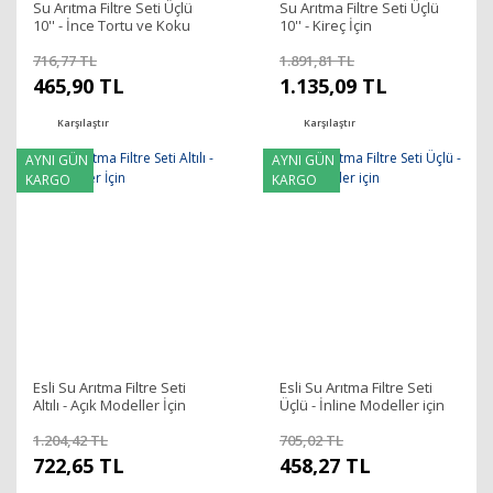
Su Arıtma Filtre Seti Üçlü
Su Arıtma Filtre Seti Üçlü
10'' - İnce Tortu ve Koku
10'' - Kireç İçin
İçin
716,77 TL
1.891,81 TL
465,90 TL
1.135,09 TL
Karşılaştır
Karşılaştır
AYNI GÜN
AYNI GÜN
KARGO
KARGO
Esli Su Arıtma Filtre Seti
Esli Su Arıtma Filtre Seti
Altılı - Açık Modeller İçin
Üçlü - İnline Modeller için
1.204,42 TL
705,02 TL
722,65 TL
458,27 TL