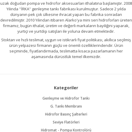
uzak doğudan pompa ve hidrofor aksesuarları ithalatına başlamıştır. 2008
Yılında ''İRKA'' genleşme tankı fabrikası kurulmuştur. Sadece 2 yılda
dünyanın pek çok ülkesine ihracat yapan bu fabrika sonradan
devredilmiştir. 2010 Yılından itibaren Alarko'ya mini seri hidroforları üreten
firmamız, bugün ithalat, üretim ve değerli markaların bayiliğini yaparak,
yurtiçi ve yurtdışı satışları ile yoluna devam etmektedir.
Stoktan ve hızlı teslimat, uygun ve istikrarlı fiyat politikası, akıllıca seçilmiş
ürün yelpazesi firmanın güçlü ve önemli özelliklerindendir. Ürün
seçiminde, fiyatlandırmada, teslimatta kısaca pazarlamanın her
aşamasında dürüstlük temel ilkemizdir.
Kategoriler
Genleşme ve Hidrofor Tankı
G. Tankı Membranı
Hidrofor Basınç Şalterleri
Seviye Flatörleri
Hidromat - Pompa Kontrolörü