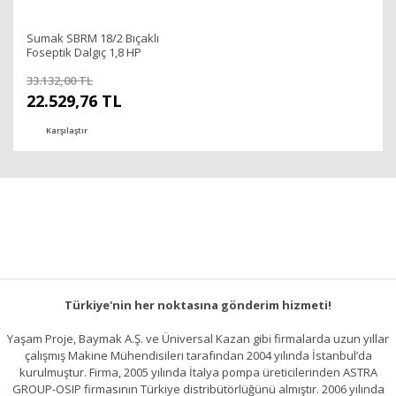
Sumak SBRM 18/2 Bıçaklı
Foseptik Dalgıç 1,8 HP
33.132,00 TL
22.529,76 TL
Karşılaştır
Türkiye'nin her noktasına gönderim hizmeti!
Yaşam Proje, Baymak A.Ş. ve Üniversal Kazan gibi firmalarda uzun yıllar
çalışmış Makine Mühendisileri tarafından 2004 yılında İstanbul’da
kurulmuştur. Firma, 2005 yılında İtalya pompa üreticilerinden ASTRA
GROUP-OSIP firmasının Türkiye distribütörlüğünü almıştır. 2006 yılında