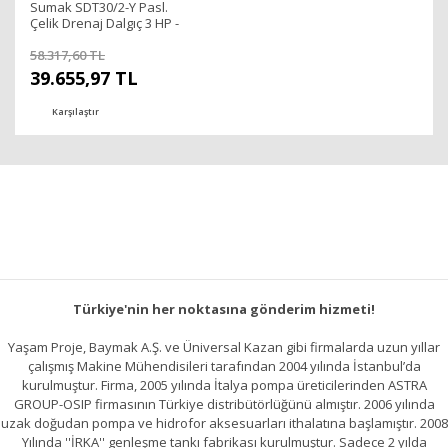
Sumak SDT30/2-Y Pasl.
Çelik Drenaj Dalgıç 3 HP -
27 metre/380V
58.317,60 TL
39.655,97 TL
Karşılaştır
Türkiye'nin her noktasına gönderim hizmeti!
Yaşam Proje, Baymak A.Ş. ve Üniversal Kazan gibi firmalarda uzun yıllar
çalışmış Makine Mühendisileri tarafından 2004 yılında İstanbul’da
kurulmuştur. Firma, 2005 yılında İtalya pompa üreticilerinden ASTRA
GROUP-OSIP firmasının Türkiye distribütörlüğünü almıştır. 2006 yılında
uzak doğudan pompa ve hidrofor aksesuarları ithalatına başlamıştır. 2008
Yılında ''İRKA'' genleşme tankı fabrikası kurulmuştur. Sadece 2 yılda