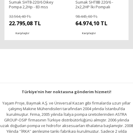
Sumak SHT8-220/6 Dikey
Sumak SHT8B 220/6 -
Pompa 2,2Hp - 83 mss
2x2,2HP İki Pompalı
Hidrofor 10Kat/50 Daire
32.564,40 TL
98.445,60 TL
22.795,08 TL
64.974,10 TL
Karşılaştır
Karşılaştır
Türkiye'nin her noktasına gönderim hizmeti!
Yaşam Proje, Baymak A.Ş. ve Üniversal Kazan gibi firmalarda uzun yıllar
çalışmış Makine Mühendisileri tarafından 2004 yılında İstanbul’da
kurulmuştur. Firma, 2005 yılında İtalya pompa üreticilerinden ASTRA
GROUP-OSIP firmasının Türkiye distribütörlüğünü almıştır. 2006 yılında
uzak doğudan pompa ve hidrofor aksesuarları ithalatına başlamıştır. 2008
Yılında ''İRKA'' genleşme tankı fabrikası kurulmuştur. Sadece 2 yılda