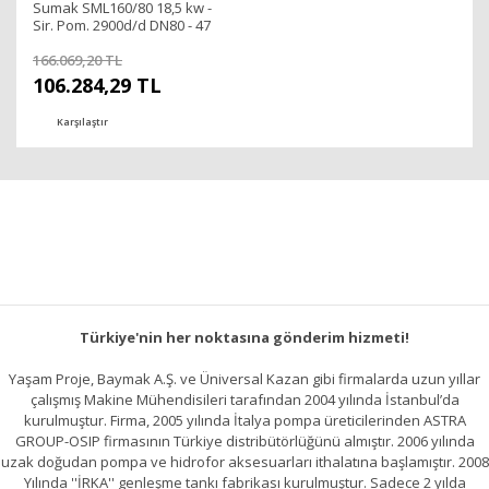
Sumak SML160/80 18,5 kw -
Sir. Pom. 2900d/d DN80 - 47
mss
166.069,20 TL
106.284,29 TL
Karşılaştır
Türkiye'nin her noktasına gönderim hizmeti!
Yaşam Proje, Baymak A.Ş. ve Üniversal Kazan gibi firmalarda uzun yıllar
çalışmış Makine Mühendisileri tarafından 2004 yılında İstanbul’da
kurulmuştur. Firma, 2005 yılında İtalya pompa üreticilerinden ASTRA
GROUP-OSIP firmasının Türkiye distribütörlüğünü almıştır. 2006 yılında
uzak doğudan pompa ve hidrofor aksesuarları ithalatına başlamıştır. 2008
Yılında ''İRKA'' genleşme tankı fabrikası kurulmuştur. Sadece 2 yılda