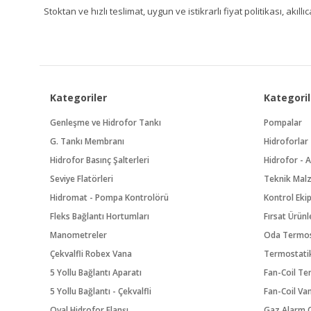
Stoktan ve hızlı teslimat, uygun ve istikrarlı fiyat politikası, a
Kategoriler
Kategoril
Genleşme ve Hidrofor Tankı
Pompalar
G. Tankı Membranı
Hidroforlar
Hidrofor Basınç Şalterleri
Hidrofor - A
Seviye Flatörleri
Teknik Mal
Hidromat - Pompa Kontrolörü
Kontrol Eki
Fleks Bağlantı Hortumları
Fırsat Ürünl
Manometreler
Oda Termos
Çekvalfli Robex Vana
Termostatik
5 Yollu Bağlantı Aparatı
Fan-Coil Te
5 Yollu Bağlantı - Çekvalfli
Fan-Coil Va
Oval Hidrofor Flanşı
Gaz Alarm C