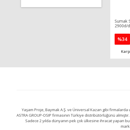
Sumak S
2900d/d
%34
Karşı
Yaşam Proje, Baymak A.Ş. ve Üniversal Kazan gibi firmalarda uz
ASTRA GROUP-OSIP firmasının Türkiye distribütörlüğünü almıştır. 
Sadece 2 yılda dünyanın pek çok ülkesine ihracat yapan bu fa
marka