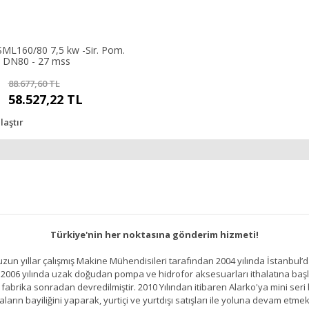
ML160/80 7,5 kw -Sir. Pom.
 DN80 - 27 mss
88.677,60 TL
58.527,22 TL
laştır
Türkiye'nin her noktasına gönderim hizmeti!
un yıllar çalışmış Makine Mühendisileri tarafından 2004 yılında İstanbul’d
2006 yılında uzak doğudan pompa ve hidrofor aksesuarları ithalatına başlamı
brika sonradan devredilmiştir. 2010 Yılından itibaren Alarko'ya mini seri h
ların bayiliğini yaparak, yurtiçi ve yurtdışı satışları ile yoluna devam etmek