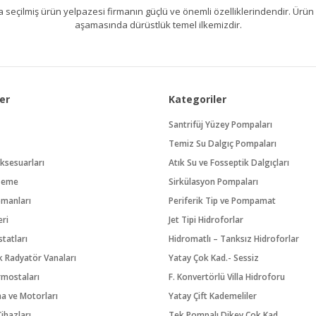
kıllıca seçilmiş ürün yelpazesi firmanın güçlü ve önemli özelliklerindendir. 
aşamasında dürüstlük temel ilkemizdir.
er
Kategoriler
Santrifüj Yüzey Pompaları
Temiz Su Dalgıç Pompaları
ksesuarları
Atık Su ve Fosseptik Dalgıçları
zeme
Sirkülasyon Pompaları
pmanları
Periferik Tip ve Pompamat
eri
Jet Tipi Hidroforlar
tatları
Hidromatlı – Tanksız Hidroforlar
 Radyatör Vanaları
Yatay Çok Kad.- Sessiz
rmostaları
F. Konvertörlü Villa Hidroforu
na ve Motorları
Yatay Çift Kademeliler
ihazları
Tek Pompalı Dikey Çok Kad.