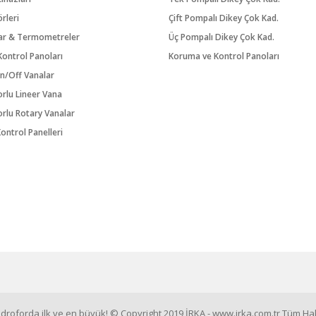
örleri
Çift Pompalı Dikey Çok Kad.
ar & Termometreler
Üç Pompalı Dikey Çok Kad.
ontrol Panoları
Koruma ve Kontrol Panoları
n/Off Vanalar
orlu Lineer Vana
orlu Rotary Vanalar
ontrol Panelleri
roforda ilk ve en büyük! © Copyright 2019 İRKA - www.irka.com.tr Tüm Hakl