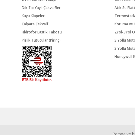
Dik Tip Yaylı Çekvalfler
Atık Su Flat
Kuyu Klapeleri
Termostatl
Çalpara Çekvalf
Koruma ve K
Hidrofor Lastik Takozu
2Yol-3Yol O
Pislik Tutucular (Pirinç)
3 Yollu Mot
3 Yollu Mot
Honeywell K
Pompa ve hid