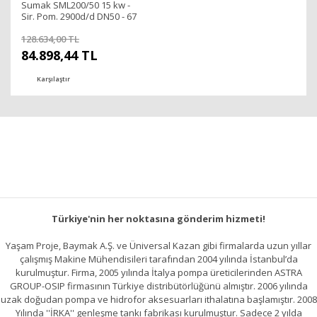
Sumak SML200/50 15 kw -
Sir. Pom. 2900d/d DN50 - 67
mss
128.634,00 TL
84.898,44 TL
Karşılaştır
Türkiye'nin her noktasına gönderim hizmeti!
Yaşam Proje, Baymak A.Ş. ve Üniversal Kazan gibi firmalarda uzun yıllar
çalışmış Makine Mühendisileri tarafından 2004 yılında İstanbul’da
kurulmuştur. Firma, 2005 yılında İtalya pompa üreticilerinden ASTRA
GROUP-OSIP firmasının Türkiye distribütörlüğünü almıştır. 2006 yılında
uzak doğudan pompa ve hidrofor aksesuarları ithalatına başlamıştır. 2008
Yılında ''İRKA'' genleşme tankı fabrikası kurulmuştur. Sadece 2 yılda