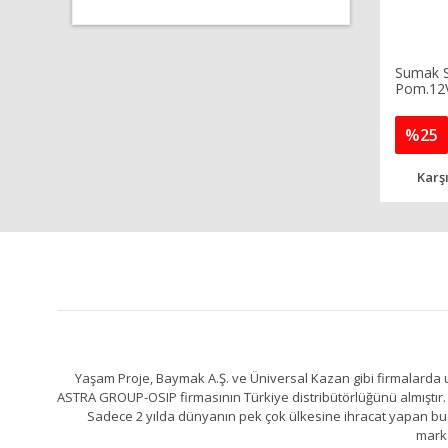
Sumak S
Pom.12
%25
Karşı
Yaşam Proje, Baymak A.Ş. ve Üniversal Kazan gibi firmalarda uz
ASTRA GROUP-OSIP firmasının Türkiye distribütörlüğünü almıştır. 
Sadece 2 yılda dünyanın pek çok ülkesine ihracat yapan bu fa
marka