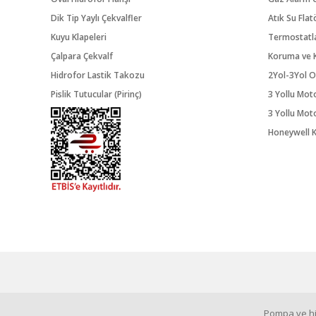
Dik Tip Yaylı Çekvalfler
Atık Su Flat
Kuyu Klapeleri
Termostatl
Çalpara Çekvalf
Koruma ve K
Hidrofor Lastik Takozu
2Yol-3Yol O
Pislik Tutucular (Pirinç)
3 Yollu Mot
3 Yollu Mot
Honeywell K
Pompa ve hid