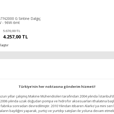
TN2000 G Sintine Dalgıç
V - 96W-6mt
5.676,00 TL
4.257,00 TL
laştır
Türkiye'nin her noktasına gönderim hizmeti!
un yıllar çalışmış Makine Mühendisileri tarafından 2004 yılında İstanbul’d
2006 yılında uzak doğudan pompa ve hidrofor aksesuarları ithalatına başlamı
brika sonradan devredilmiştir. 2010 Yılından itibaren Alarko'ya mini seri h
ların bayiliğini yaparak, yurtiçi ve yurtdışı satışları ile yoluna devam etmek