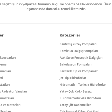
kıllıca seçilmiş ürün yelpazesi firmanın güçlü ve önemli özelliklerindendir. 
aşamasında dürüstlük temel ilkemizdir.
er
Kategoriler
Santrifüj Yüzey Pompaları
Temiz Su Dalgıç Pompaları
ksesuarları
Atık Su ve Fosseptik Dalgıçları
zeme
Sirkülasyon Pompaları
pmanları
Periferik Tip ve Pompamat
eri
Jet Tipi Hidroforlar
tatları
Hidromatlı – Tanksız Hidroforlar
 Radyatör Vanaları
Yatay Çok Kad.- Sessiz
rmostaları
F. Konvertörlü Villa Hidroforu
na ve Motorları
Yatay Çift Kademeliler
ihazları
Tek Pompalı Dikey Çok Kad.