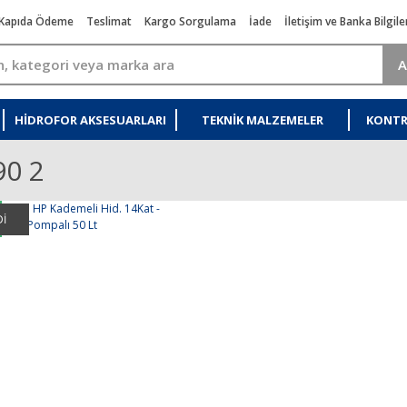
Kapıda Ödeme
Teslimat
Kargo Sorgulama
İade
İletişim ve Banka Bilgile
A
HIDROFOR AKSESUARLARI
TEKNIK MALZEMELER
KONTR
90 2
İ