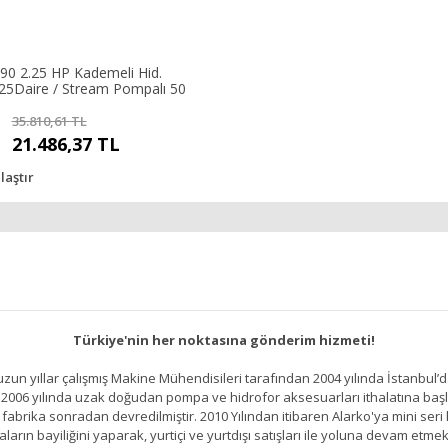
P90 2.25 HP Kademeli Hid.
 25Daire / Stream Pompalı 50
35.810,61 TL
21.486,37 TL
laştır
Türkiye'nin her noktasına gönderim hizmeti!
un yıllar çalışmış Makine Mühendisileri tarafından 2004 yılında İstanbul’d
2006 yılında uzak doğudan pompa ve hidrofor aksesuarları ithalatına başlamı
brika sonradan devredilmiştir. 2010 Yılından itibaren Alarko'ya mini seri h
ların bayiliğini yaparak, yurtiçi ve yurtdışı satışları ile yoluna devam etmek