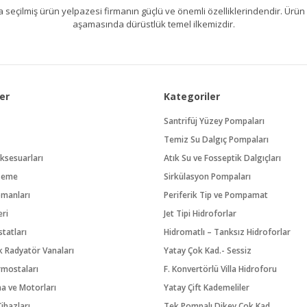
kıllıca seçilmiş ürün yelpazesi firmanın güçlü ve önemli özelliklerindendir. 
aşamasında dürüstlük temel ilkemizdir.
er
Kategoriler
Santrifüj Yüzey Pompaları
Temiz Su Dalgıç Pompaları
ksesuarları
Atık Su ve Fosseptik Dalgıçları
zeme
Sirkülasyon Pompaları
pmanları
Periferik Tip ve Pompamat
eri
Jet Tipi Hidroforlar
tatları
Hidromatlı – Tanksız Hidroforlar
 Radyatör Vanaları
Yatay Çok Kad.- Sessiz
rmostaları
F. Konvertörlü Villa Hidroforu
na ve Motorları
Yatay Çift Kademeliler
ihazları
Tek Pompalı Dikey Çok Kad.