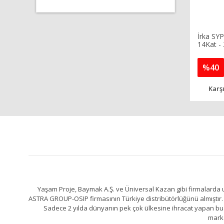
İrka SY
14Kat -
Lt
%40
Karşı
Yaşam Proje, Baymak A.Ş. ve Üniversal Kazan gibi firmalarda uz
ASTRA GROUP-OSIP firmasının Türkiye distribütörlüğünü almıştır. 
Sadece 2 yılda dünyanın pek çok ülkesine ihracat yapan bu fa
marka