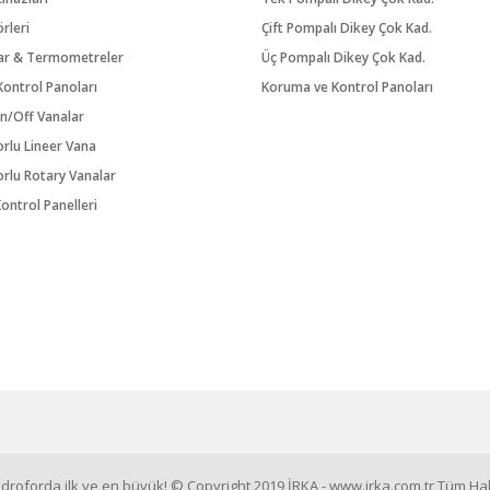
örleri
Çift Pompalı Dikey Çok Kad.
ar & Termometreler
Üç Pompalı Dikey Çok Kad.
ontrol Panoları
Koruma ve Kontrol Panoları
n/Off Vanalar
orlu Lineer Vana
orlu Rotary Vanalar
ontrol Panelleri
roforda ilk ve en büyük! © Copyright 2019 İRKA - www.irka.com.tr Tüm Hakl