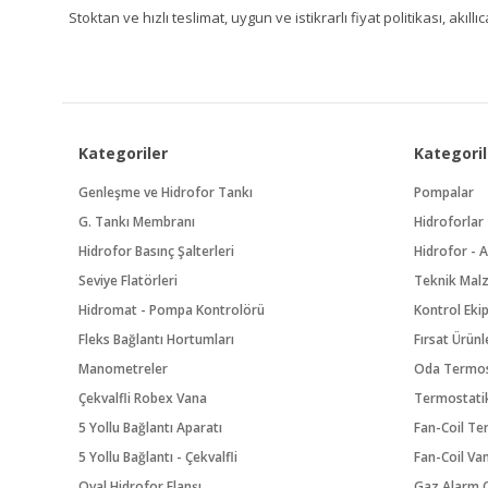
Stoktan ve hızlı teslimat, uygun ve istikrarlı fiyat politikası, a
Kategoriler
Kategoril
Genleşme ve Hidrofor Tankı
Pompalar
G. Tankı Membranı
Hidroforlar
Hidrofor Basınç Şalterleri
Hidrofor - A
Seviye Flatörleri
Teknik Mal
Hidromat - Pompa Kontrolörü
Kontrol Eki
Fleks Bağlantı Hortumları
Fırsat Ürünl
Manometreler
Oda Termos
Çekvalfli Robex Vana
Termostatik
5 Yollu Bağlantı Aparatı
Fan-Coil Te
5 Yollu Bağlantı - Çekvalfli
Fan-Coil Va
Oval Hidrofor Flanşı
Gaz Alarm C