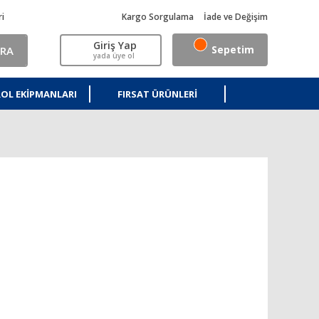
ri
Kargo Sorgulama
İade ve Değişim
Giriş Yap
Sepetim
RA
yada üye ol
OL EKIPMANLARI
FIRSAT ÜRÜNLERI