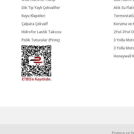
Dik Tip Yaylı Çekvalfler
Atık Su Flat
Kuyu Klapeleri
Termostatl
Çalpara Çekvalf
Koruma ve K
Hidrofor Lastik Takozu
2Yol-3Yol O
Pislik Tutucular (Pirinç)
3 Yollu Mot
3 Yollu Mot
Honeywell K
Pompa ve hid