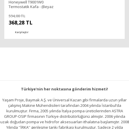
Honeywell T9001W0
Termostatik Kafa - (Beyaz
Izgaralı)
594,00 TL
368,28 TL
Karşılaştır
Türkiye'nin her noktasına gönderim hizmeti!
Yaşam Proje, Baymak A.Ş. ve Üniversal Kazan gibi firmalarda uzun yıllar
çalışmış Makine Mühendisileri tarafından 2004 yılında İstanbul’da
kurulmuştur. Firma, 2005 yılında İtalya pompa üreticilerinden ASTRA
GROUP-OSIP firmasının Türkiye distribütörlüğünü almıştır. 2006 yılında
uzak doğudan pompa ve hidrofor aksesuarları ithalatına başlamıştır. 2008
Yılında ''İRKA'' genleşme tankı fabrikası kurulmuştur. Sadece 2 yılda