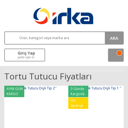
ARA
Giriş Yap
yada üye ol
Tortu Tutucu Fiyatları
AYNI GÜN
3 Günde
KARGO
Kargoda
Ön
Siparişli