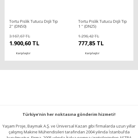
Tortu Pislik Tutucu Dişli Tip
Tortu Pislik Tutucu Dişli Tip
2'' (DN50)
1 '' (DN25)
3.167,67 TL
1.296,42 TL
1.900,60 TL
777,85 TL
Karşılaştır
Karşılaştır
Türkiye'nin her noktasına gönderim hizmeti!
Yaşam Proje, Baymak A.Ş. ve Üniversal Kazan gibi firmalarda uzun yıllar
çalışmış Makine Mühendisileri tarafından 2004 yılında İstanbul’da
kurulmuştur. Firma, 2005 yılında İtalya pompa üreticilerinden ASTRA