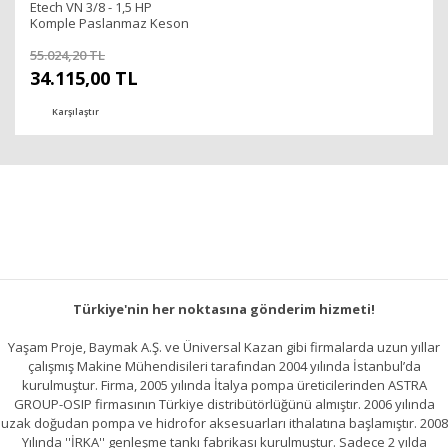
Etech VN 3/8 - 1,5 HP
Komple Paslanmaz Keson
Kuyu Pompası
55.024,20 TL
34.115,00 TL
Karşılaştır
Türkiye'nin her noktasına gönderim hizmeti!
Yaşam Proje, Baymak A.Ş. ve Üniversal Kazan gibi firmalarda uzun yıllar
çalışmış Makine Mühendisileri tarafından 2004 yılında İstanbul’da
kurulmuştur. Firma, 2005 yılında İtalya pompa üreticilerinden ASTRA
GROUP-OSIP firmasının Türkiye distribütörlüğünü almıştır. 2006 yılında
uzak doğudan pompa ve hidrofor aksesuarları ithalatına başlamıştır. 2008
Yılında ''İRKA'' genleşme tankı fabrikası kurulmuştur. Sadece 2 yılda