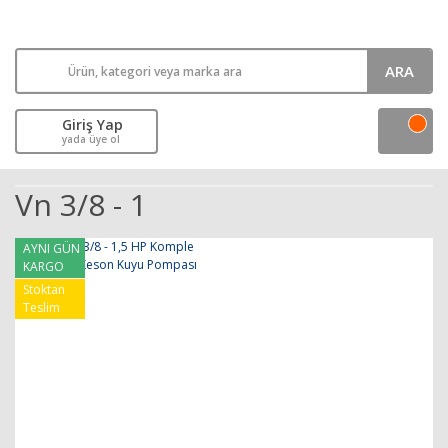
ARA
Giriş Yap
yada üye ol
Vn 3/8 - 1
AYNI GÜN
KARGO
Stoktan
Teslim