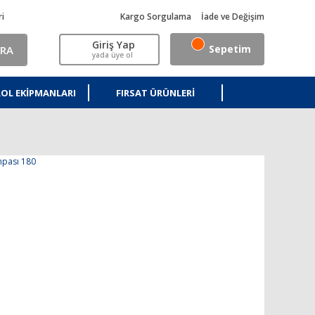
ri
Kargo Sorgulama
İade ve Değişim
Giriş Yap
Sepetim
RA
yada üye ol
OL EKIPMANLARI
FIRSAT ÜRÜNLERI