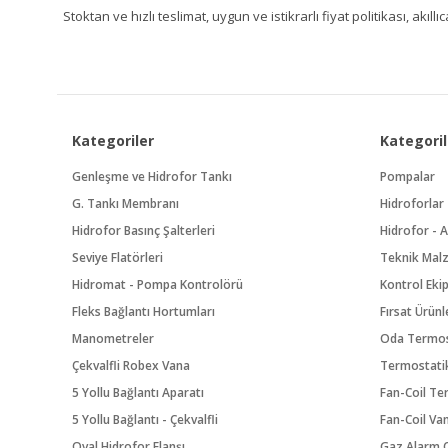
Stoktan ve hızlı teslimat, uygun ve istikrarlı fiyat politikası, a
Kategoriler
Kategoril
Genleşme ve Hidrofor Tankı
Pompalar
G. Tankı Membranı
Hidroforlar
Hidrofor Basınç Şalterleri
Hidrofor - A
Seviye Flatörleri
Teknik Mal
Hidromat - Pompa Kontrolörü
Kontrol Eki
Fleks Bağlantı Hortumları
Fırsat Ürünl
Manometreler
Oda Termos
Çekvalfli Robex Vana
Termostatik
5 Yollu Bağlantı Aparatı
Fan-Coil Te
5 Yollu Bağlantı - Çekvalfli
Fan-Coil Va
Oval Hidrofor Flanşı
Gaz Alarm C