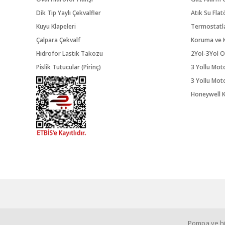
Dik Tip Yaylı Çekvalfler
Atık Su Flat
Kuyu Klapeleri
Termostatl
Çalpara Çekvalf
Koruma ve K
Hidrofor Lastik Takozu
2Yol-3Yol O
Pislik Tutucular (Pirinç)
3 Yollu Mot
3 Yollu Mot
Honeywell K
Pompa ve hid