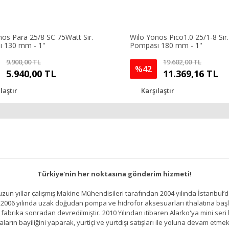
nos Para 25/8 SC 75Watt Sir.
Wilo Yonos Pico1.0 25/1-8 Sir.
 130 mm - 1''
Pompası 180 mm - 1''
9.900,00 TL
19.602,00 TL
%42
5.940,00 TL
11.369,16 TL
laştır
Karşılaştır
Türkiye'nin her noktasına gönderim hizmeti!
un yıllar çalışmış Makine Mühendisileri tarafından 2004 yılında İstanbul’d
2006 yılında uzak doğudan pompa ve hidrofor aksesuarları ithalatına başlamı
brika sonradan devredilmiştir. 2010 Yılından itibaren Alarko'ya mini seri h
ların bayiliğini yaparak, yurtiçi ve yurtdışı satışları ile yoluna devam etmek