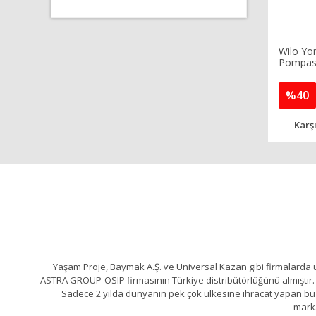
Wilo Yo
Pompası
%40
Karşı
Yaşam Proje, Baymak A.Ş. ve Üniversal Kazan gibi firmalarda uz
ASTRA GROUP-OSIP firmasının Türkiye distribütörlüğünü almıştır. 
Sadece 2 yılda dünyanın pek çok ülkesine ihracat yapan bu fa
marka