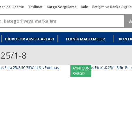
Kapıda Ödeme
Teslimat
Kargo Sorgulama
İade
İletişim ve Banka Bilgile
A
HIDROFOR AKSESUARLARI
TEKNIK MALZEMELER
KONTR
 25/1-8
AYNI GÜN
KARGO