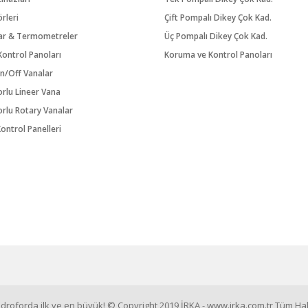
örleri
Çift Pompalı Dikey Çok Kad.
ar & Termometreler
Üç Pompalı Dikey Çok Kad.
ontrol Panoları
Koruma ve Kontrol Panoları
n/Off Vanalar
orlu Lineer Vana
orlu Rotary Vanalar
ontrol Panelleri
roforda ilk ve en büyük! © Copyright 2019 İRKA - www.irka.com.tr Tüm Hakl