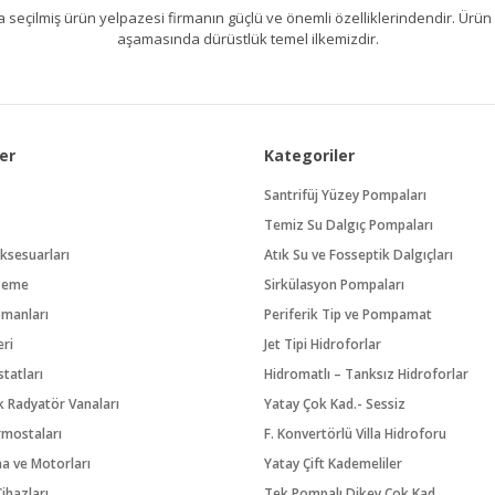
kıllıca seçilmiş ürün yelpazesi firmanın güçlü ve önemli özelliklerindendir. 
aşamasında dürüstlük temel ilkemizdir.
er
Kategoriler
Santrifüj Yüzey Pompaları
Temiz Su Dalgıç Pompaları
ksesuarları
Atık Su ve Fosseptik Dalgıçları
zeme
Sirkülasyon Pompaları
pmanları
Periferik Tip ve Pompamat
eri
Jet Tipi Hidroforlar
tatları
Hidromatlı – Tanksız Hidroforlar
 Radyatör Vanaları
Yatay Çok Kad.- Sessiz
rmostaları
F. Konvertörlü Villa Hidroforu
na ve Motorları
Yatay Çift Kademeliler
ihazları
Tek Pompalı Dikey Çok Kad.