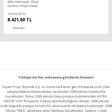
Wilo Hidromat - Fluid
Kontrol Cihazı İnitial
Control
14.520,00 TL
8.421,60 TL
Karşılaştır
Türkiye'nin her noktasına gönderim hizmeti!
Yaşam Proje, Baymak A.Ş. ve Üniversal Kazan gibi firmalarda uzun yıllar
çalışmış Makine Mühendisileri tarafından 2004 yılında İstanbul’da
kurulmuştur. Firma, 2005 yılında İtalya pompa üreticilerinden ASTRA
GROUP-OSIP firmasının Türkiye distribütörlüğünü almıştır. 2006 yılında
uzak doğudan pompa ve hidrofor aksesuarları ithalatına başlamıştır. 2008
Yılında ''İRKA'' genleşme tankı fabrikası kurulmuştur. Sadece 2 yılda