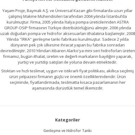
Yaşam Proje, Baymak A.Ş. ve Üniversal Kazan gibi firmalarda uzun yıllar
çalışmış Makine Mühendisileri tarafından 2004 yılında İstanbul’da
kurulmuştur. Firma, 2005 yılında İtalya pompa üreticilerinden ASTRA
GROUP-OSIP firmasının Türkiye distribütörlüğünü almıştır. 2006 yılında
uzak doğudan pompa ve hidrofor aksesuarları ithalatına başlamıştır. 2008
Yılında ''İRKA'' genleşme tankı fabrikası kurulmuştur. Sadece 2 yılda
dünyanın pek çok ülkesine ihracat yapan bu fabrika sonradan
devredilmiştir. 2010 Yılından itibaren Alarko'ya mini seri hidroforları üreten
firmamız, bugün ithalat, üretim ve değerli markaların bayiliğini yaparak,
yurtiçi ve yurtdışı satışları ile yoluna devam etmektedir.
Stoktan ve hızlı teslimat, uygun ve istikrarlı fiyat politikası, akıllıca seçilmiş
ürün yelpazesi firmanın güçlü ve önemli özelliklerindendir. Ürün
seçiminde, fiyatlandırmada, teslimatta kısaca pazarlamanın her
aşamasında dürüstlük temel ilkemizdir.
Kategoriler
Genleşme ve Hidrofor Tankı