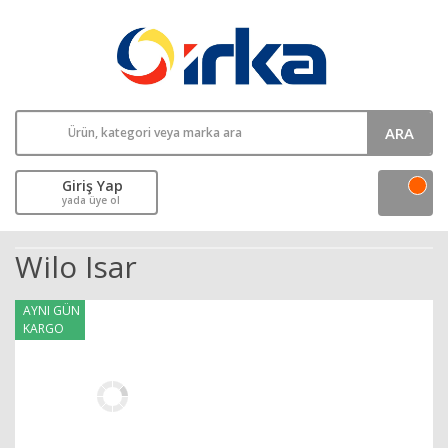
ARA
Giriş Yap
yada üye ol
Wilo Isar
AYNI GÜN
KARGO