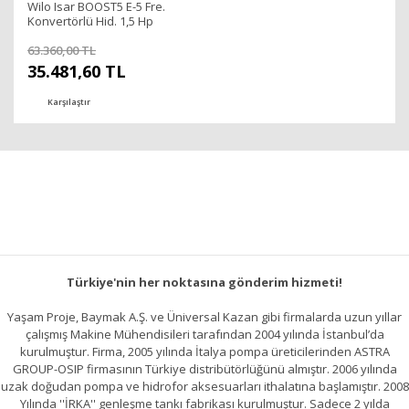
Wilo Isar BOOST5 E-5 Fre.
Konvertörlü Hid. 1,5 Hp
63.360,00 TL
35.481,60 TL
Karşılaştır
Türkiye'nin her noktasına gönderim hizmeti!
Yaşam Proje, Baymak A.Ş. ve Üniversal Kazan gibi firmalarda uzun yıllar
çalışmış Makine Mühendisileri tarafından 2004 yılında İstanbul’da
kurulmuştur. Firma, 2005 yılında İtalya pompa üreticilerinden ASTRA
GROUP-OSIP firmasının Türkiye distribütörlüğünü almıştır. 2006 yılında
uzak doğudan pompa ve hidrofor aksesuarları ithalatına başlamıştır. 2008
Yılında ''İRKA'' genleşme tankı fabrikası kurulmuştur. Sadece 2 yılda