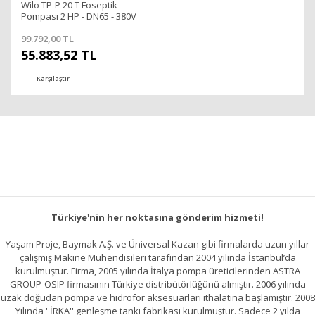
Wilo TP-P 20 T Foseptik
Pompası 2 HP - DN65 - 380V
99.792,00 TL
55.883,52 TL
Karşılaştır
Türkiye'nin her noktasına gönderim hizmeti!
Yaşam Proje, Baymak A.Ş. ve Üniversal Kazan gibi firmalarda uzun yıllar
çalışmış Makine Mühendisileri tarafından 2004 yılında İstanbul’da
kurulmuştur. Firma, 2005 yılında İtalya pompa üreticilerinden ASTRA
GROUP-OSIP firmasının Türkiye distribütörlüğünü almıştır. 2006 yılında
uzak doğudan pompa ve hidrofor aksesuarları ithalatına başlamıştır. 2008
Yılında ''İRKA'' genleşme tankı fabrikası kurulmuştur. Sadece 2 yılda