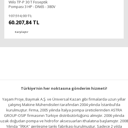
Wilo TP-P 30 T Foseptik
Pompası 3 HP - DN65 - 380V
107.514,00 TL
60.207,84 TL
Karşılaştır
Türkiye'nin her noktasına gönderim hizmeti!
Yaşam Proje, Baymak A.Ş. ve Üniversal Kazan gibi firmalarda uzun yıllar
çalışmış Makine Mühendisileri tarafından 2004 yılında İstanbul’da
kurulmuştur. Firma, 2005 yılında İtalya pompa üreticilerinden ASTRA
GROUP-OSIP firmasının Türkiye distribütörlüğünü almıştır. 2006 yılında
uzak doğudan pompa ve hidrofor aksesuarları ithalatına başlamıştır. 2008
Yılında ''İRKA'' genleşme tankı fabrikası kurulmuştur. Sadece 2 yılda