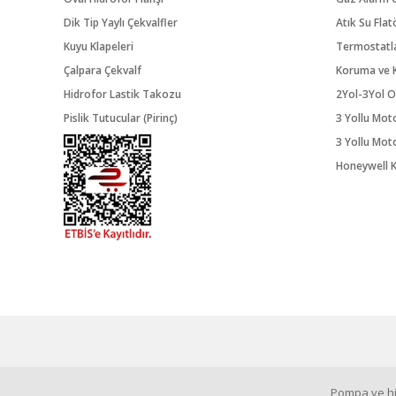
Dik Tip Yaylı Çekvalfler
Atık Su Flat
Kuyu Klapeleri
Termostatl
Çalpara Çekvalf
Koruma ve K
Hidrofor Lastik Takozu
2Yol-3Yol O
Pislik Tutucular (Pirinç)
3 Yollu Mot
3 Yollu Mot
Honeywell K
Pompa ve hid