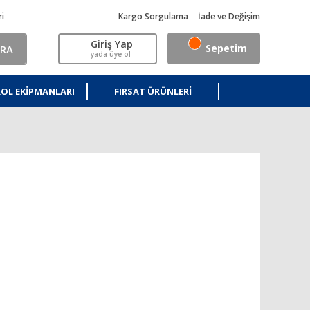
ri
Kargo Sorgulama
İade ve Değişim
Giriş Yap
Sepetim
RA
yada üye ol
OL EKIPMANLARI
FIRSAT ÜRÜNLERI