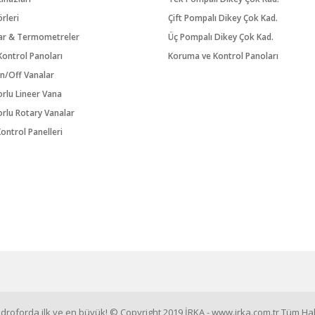
örleri
Çift Pompalı Dikey Çok Kad.
ar & Termometreler
Üç Pompalı Dikey Çok Kad.
ontrol Panoları
Koruma ve Kontrol Panoları
n/Off Vanalar
orlu Lineer Vana
orlu Rotary Vanalar
ontrol Panelleri
roforda ilk ve en büyük! © Copyright 2019 İRKA - www.irka.com.tr Tüm Hakl