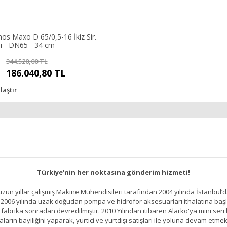
os Maxo D 65/0,5-16 İkiz Sir.
 - DN65 - 34 cm
344.520,00 TL
186.040,80 TL
laştır
Türkiye'nin her noktasına gönderim hizmeti!
un yıllar çalışmış Makine Mühendisileri tarafından 2004 yılında İstanbul’d
2006 yılında uzak doğudan pompa ve hidrofor aksesuarları ithalatına başlamı
brika sonradan devredilmiştir. 2010 Yılından itibaren Alarko'ya mini seri h
ların bayiliğini yaparak, yurtiçi ve yurtdışı satışları ile yoluna devam etmek