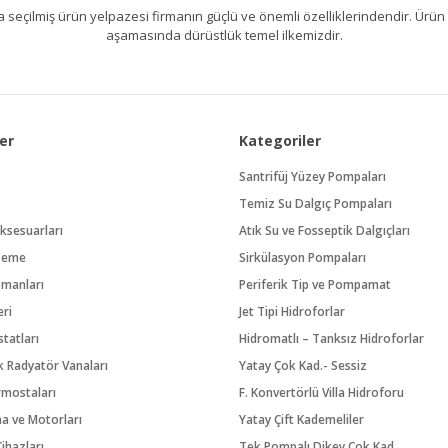
kıllıca seçilmiş ürün yelpazesi firmanın güçlü ve önemli özelliklerindendir. 
aşamasında dürüstlük temel ilkemizdir.
er
Kategoriler
Santrifüj Yüzey Pompaları
Temiz Su Dalgıç Pompaları
ksesuarları
Atık Su ve Fosseptik Dalgıçları
zeme
Sirkülasyon Pompaları
pmanları
Periferik Tip ve Pompamat
eri
Jet Tipi Hidroforlar
tatları
Hidromatlı – Tanksız Hidroforlar
 Radyatör Vanaları
Yatay Çok Kad.- Sessiz
rmostaları
F. Konvertörlü Villa Hidroforu
na ve Motorları
Yatay Çift Kademeliler
ihazları
Tek Pompalı Dikey Çok Kad.