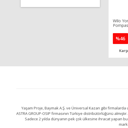
Wilo Yon
Pompası
%46
Karşı
Yaşam Proje, Baymak A.Ş. ve Üniversal Kazan gibi firmalarda uz
ASTRA GROUP-OSIP firmasının Türkiye distribütörlüğünü almıştır. 
Sadece 2 yılda dünyanın pek çok ülkesine ihracat yapan bu fa
marka