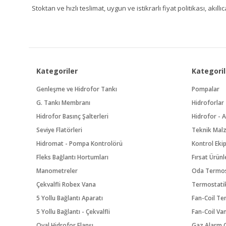
Stoktan ve hızlı teslimat, uygun ve istikrarlı fiyat politikası, a
Kategoriler
Kategoril
Genleşme ve Hidrofor Tankı
Pompalar
G. Tankı Membranı
Hidroforlar
Hidrofor Basınç Şalterleri
Hidrofor - A
Seviye Flatörleri
Teknik Mal
Hidromat - Pompa Kontrolörü
Kontrol Eki
Fleks Bağlantı Hortumları
Fırsat Ürünl
Manometreler
Oda Termos
Çekvalfli Robex Vana
Termostatik
5 Yollu Bağlantı Aparatı
Fan-Coil Te
5 Yollu Bağlantı - Çekvalfli
Fan-Coil Va
Oval Hidrofor Flanşı
Gaz Alarm C