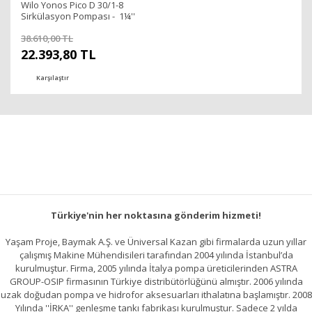
Wilo Yonos Pico D 30/1-8
Sirkülasyon Pompası - 1¼''
- DN32
38.610,00 TL
22.393,80 TL
Karşılaştır
Türkiye'nin her noktasına gönderim hizmeti!
Yaşam Proje, Baymak A.Ş. ve Üniversal Kazan gibi firmalarda uzun yıllar
çalışmış Makine Mühendisileri tarafından 2004 yılında İstanbul’da
kurulmuştur. Firma, 2005 yılında İtalya pompa üreticilerinden ASTRA
GROUP-OSIP firmasının Türkiye distribütörlüğünü almıştır. 2006 yılında
uzak doğudan pompa ve hidrofor aksesuarları ithalatına başlamıştır. 2008
Yılında ''İRKA'' genleşme tankı fabrikası kurulmuştur. Sadece 2 yılda