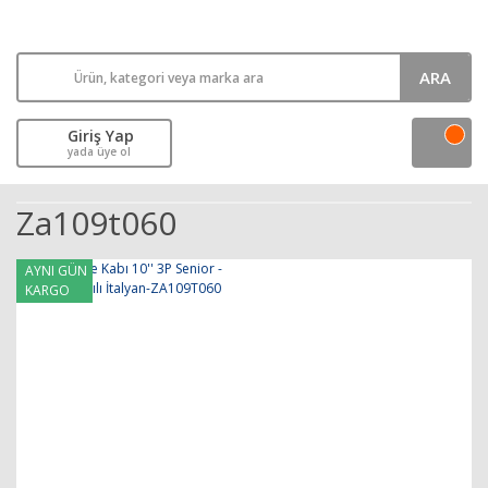
ARA
Giriş Yap
yada üye ol
Za109t060
AYNI GÜN
KARGO