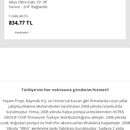
Atlas Filtre Kabı 10'' 3P
Senior - 3/4'' Bağlantılı
İtalyan-ZA109T060
1.346,40 TL
834,77 TL
Karşılaştır
Türkiye'nin her noktasına gönderim hizmeti!
Yaşam Proje, Baymak A.Ş. ve Üniversal Kazan gibi firmalarda uzun yıllar
çalışmış Makine Mühendisileri tarafından 2004 yılında İstanbul’da
kurulmuştur. Firma, 2005 yılında İtalya pompa üreticilerinden ASTRA
GROUP-OSIP firmasının Türkiye distribütörlüğünü almıştır. 2006 yılında
uzak doğudan pompa ve hidrofor aksesuarları ithalatına başlamıştır. 2008
Yılında ''İRKA'' genleşme tankı fabrikası kurulmuştur. Sadece 2 yılda