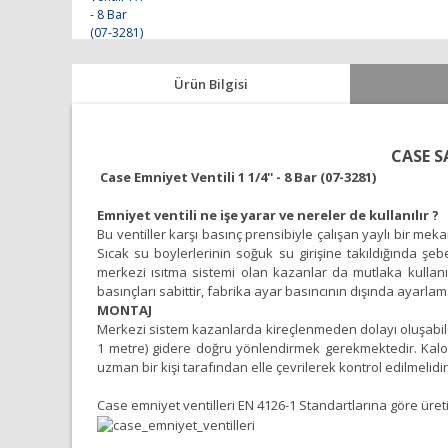
Ürün Bilgisi
CASE S
Case Emniyet Ventili 1 1/4'' - 8 Bar (07-3281)
Emniyet ventili ne işe yarar ve nereler de kullanılır ?
Bu ventiller karşı basınç prensibiyle çalışan yaylı bir me
Sıcak su boylerlerinin soğuk su girişine takıldığında şe
merkezi ısıtma sistemi olan kazanlar da mutlaka kullanıl
basınçları sabittir, fabrika ayar basıncının dışında ayarlam
MONTAJ
Merkezi sistem kazanlarda kireçlenmeden dolayı oluşabilec
1 metre) gidere doğru yönlendirmek gerekmektedir. Kalori
uzman bir kişi tarafından elle çevrilerek kontrol edilmelidir
Case emniyet ventilleri EN 4126-1 Standartlarına göre üretilmi