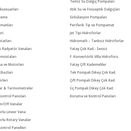
Temiz Su Dalgıç Pompaları
ksesuarları
Atık Su ve Fosseptik Dalgıçları
zeme
Sirkülasyon Pompaları
pmanları
Periferik Tip ve Pompamat
eri
Jet Tipi Hidroforlar
tatları
Hidromatlı – Tanksız Hidroforlar
 Radyatör Vanaları
Yatay Çok Kad.- Sessiz
rmostaları
F. Konvertörlü Villa Hidroforu
na ve Motorları
Yatay Çift Kademeliler
ihazları
Tek Pompalı Dikey Çok Kad.
örleri
Çift Pompalı Dikey Çok Kad.
ar & Termometreler
Üç Pompalı Dikey Çok Kad.
ontrol Panoları
Koruma ve Kontrol Panoları
n/Off Vanalar
orlu Lineer Vana
orlu Rotary Vanalar
ontrol Panelleri