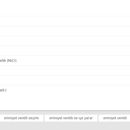
lik (NiCr)
eli )
diğer konularda yetersiz gördüğünüz noktaları öneri formunu kullanarak tara
emniyet ventili seçimi
emniyet ventili ne işe yarar
emniyet ventili
Bu ürüne ilk yorumu siz yapın!