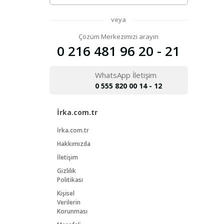
veya
Çözüm Merkezimizi arayın
0 216 481 96 20 - 21
WhatsApp İletişim
0 555 820 00 14 - 12
İrka.com.tr
İrka.com.tr
Hakkımızda
İletişim
Gizlilik
Politikası
Kişisel
Verilerin
Korunması