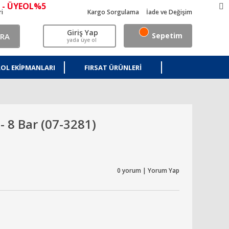
 - ÜYEOL%5
ri
Kargo Sorgulama
İade ve Değişim
Giriş Yap
Sepetim
RA
yada üye ol
OL EKIPMANLARI
FIRSAT ÜRÜNLERI
- 8 Bar (07-3281)
0 yorum | Yorum Yap
r