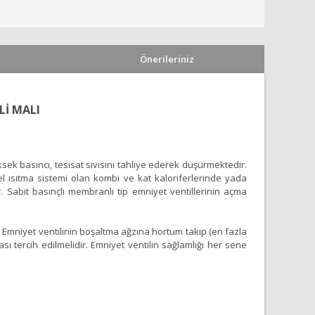
Önerileriniz
Lİ MALI
sek basıncı, tesisat sıvısını tahliye ederek düşürmektedir.
el ısıtma sistemi olan kombi ve kat kaloriferlerinde yada
. Sabit basınçlı membranlı tip emniyet ventillerinin açma
 Emniyet ventilinin boşaltma ağzına hortum takıp (en fazla
 tercih edilmelidir. Emniyet ventilin sağlamlığı her sene