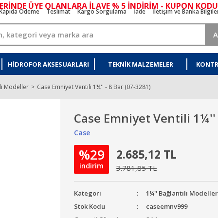
ERİNDE ÜYE OLANLARA İLAVE % 5 İNDİRİM - KUPON KODU
Kapıda Ödeme
Teslimat
Kargo Sorgulama
İade
İletişim ve Banka Bilgile
A
HIDROFOR AKSESUARLARI
TEKNIK MALZEMELER
KONTR
lı Modeller
Case Emniyet Ventili 1¼'' - 8 Bar (07-3281)
Case Emniyet Ventili 1¼'' 
Case
%29
2.685,12 TL
indirim
3.781,85 TL
Kategori
1¼'' Bağlantılı Modelle
Stok Kodu
caseemnv999