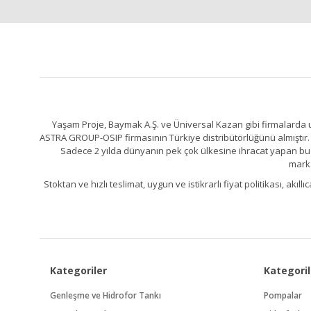
Ürün açıklamasında eksik bilgiler bulunuyor.
Ürün bilgilerinde hatalar bulunuyor.
Ürün fiyatı diğer sitelerden daha pahalı.
Bu ürüne benzer farklı alternatifler olmalı.
Yaşam Proje, Baymak A.Ş. ve Üniversal Kazan gibi firmalarda uz
ASTRA GROUP-OSIP firmasının Türkiye distribütörlüğünü almıştır. 
Sadece 2 yılda dünyanın pek çok ülkesine ihracat yapan bu fa
marka
Stoktan ve hızlı teslimat, uygun ve istikrarlı fiyat politikası, a
Kategoriler
Kategoril
Genleşme ve Hidrofor Tankı
Pompalar