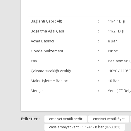
Bağlantı Çapı ( Alt)
:
11/4 '' Dişi
Boşaltma Ağzı Çapı
:
11/2'' Dişi
Açma Basıncı
:
8 Bar
Gövde Malzemesi
:
Pirinç
Yay
:
Paslanmaz Çe
Çalışma sıcaklığı Aralığı
:
-10°C / 110°C
Maks. İşletme Basıncı
:
10 Bar
Menşei
:
Yerli ( CE Belg
Bu ürünün fiyat bilgisi, resim, ürün açıklamalarında ve 
Görüş ve önerileriniz için teşekkür ederiz.
Etiketler :
emniyet ventili nedir
emniyet ventili fiyat
case emniyet ventili 1 1/4'' - 8 bar (07-3281)
Ürün resmi kalitesiz, bozuk veya görüntülenemiyor.