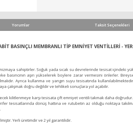
Yorumlar
Taksit Seçenekleri
ABİT BASINÇLI MEMBRANLI TİP EMNİYET VENTİLLERİ - YER
kanizmaya sahiptirler. Soğuk yada sıcak su devrelerinde tesisat içindeki yük
beke basıncının aşırı yükselerek boylere zarar vermesini önlerler. Bireys
malıdır. Ayrıca kullanma ve yangın suyu tesisatında kullanılabilmektedir
aya çalışmak doğru değildir ve tehlikeli sonuçlara yol açabilir.
ek kilitlenmeye karşı tesisata çift emniyet ventili takmak daha doğrudur.
fer tesisatlarında dönüş hattına ve rutubetin az olduğu noktaya takılması
.
ştir. Yerli üretimdir ve 2 yıl garantilidir.