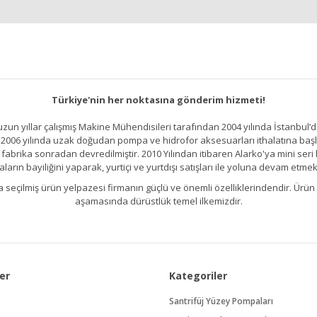
Yorum Yap
Türkiye'nin her noktasına gönderim hizmeti!
un yıllar çalışmış Makine Mühendisileri tarafından 2004 yılında İstanbul’d
2006 yılında uzak doğudan pompa ve hidrofor aksesuarları ithalatına başlamı
brika sonradan devredilmiştir. 2010 Yılından itibaren Alarko'ya mini seri h
ların bayiliğini yaparak, yurtiçi ve yurtdışı satışları ile yoluna devam etmek
Gönder
kıllıca seçilmiş ürün yelpazesi firmanın güçlü ve önemli özelliklerindendir. 
aşamasında dürüstlük temel ilkemizdir.
er
Kategoriler
Santrifüj Yüzey Pompaları