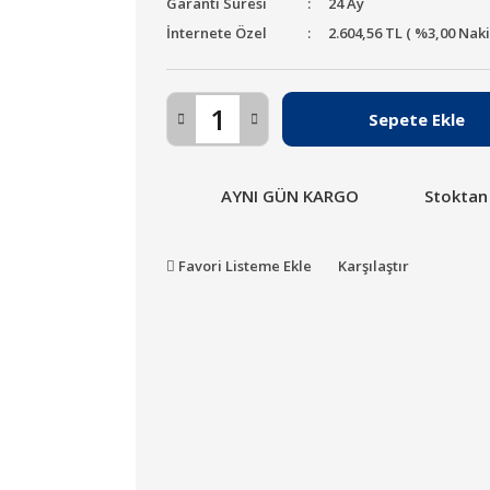
Garanti Süresi
24 Ay
İnternete Özel
2.604,56 TL ( %3,00 Nak
Sepete Ekle
AYNI GÜN KARGO
Stoktan
Favori Listeme Ekle
Karşılaştır