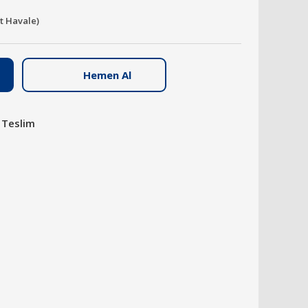
it Havale)
Hemen Al
 Teslim