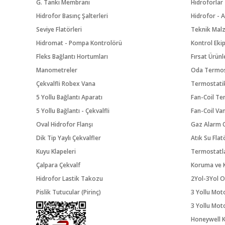
G. Tankı Membranı
Hidroforlar
Hidrofor Basınç Şalterleri
Hidrofor - A
Seviye Flatörleri
Teknik Mal
Hidromat - Pompa Kontrolörü
Kontrol Eki
Fleks Bağlantı Hortumları
Fırsat Ürünl
Manometreler
Oda Termos
Çekvalfli Robex Vana
Termostatik
5 Yollu Bağlantı Aparatı
Fan-Coil Te
5 Yollu Bağlantı - Çekvalfli
Fan-Coil Va
Oval Hidrofor Flanşı
Gaz Alarm C
Dik Tip Yaylı Çekvalfler
Atık Su Flat
Kuyu Klapeleri
Termostatl
Çalpara Çekvalf
Koruma ve K
Hidrofor Lastik Takozu
2Yol-3Yol O
Pislik Tutucular (Pirinç)
3 Yollu Mot
3 Yollu Mot
Honeywell K